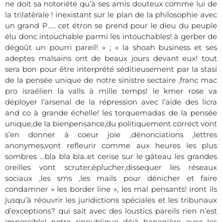
ne doit sa notoriété qu’à ses amis douteux comme lui de
la trilatèrale ! inexistant sur le plan de la philosophie avec
un grand P….. cet étron se prend pour le dieu du peuple
élu donc intouchable parmi les intouchables! à gerber de
dégoût un pourri pareil! » ; « la shoah business et ses
adeptes malsains ont de beaux jours devant eux! tout
sera bon pour être interprété séditieusement par la stasi
de la pensée unique de notre sinistre sectaire ,franc mac
pro israélien la valls à mille temps! le kmer rose va
déployer l’arsenal de la répression avec l’aide des licra
and co à grande échelle! les torquemadas de la pensée
unique,de la bienpensance,du politiquement correct vont
s’en donner à coeur joie ,dénonciations ,lettres
anonymes,vont refleurir comme aux heures les plus
sombres …bla bla bla..et cerise sur le gâteau les grandes
oreilles vont scruter,éplucher,dissequer les réseaux
sociaux ,les sms ,les mails pour dénicher et faire
condamner » les border line », les mal pensants! iront ils
jusqu’à réouvrir les juridictions spéciales et les tribunaux
d’exceptions? qui sait avec des loustics pareils rien n’est
impossible! notre ripoublique déjà bananière avec les