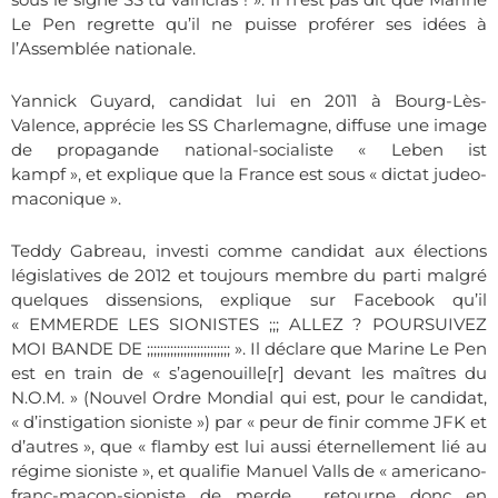
Le Pen regrette qu’il ne puisse proférer ses idées à
l’Assemblée nationale.
Yannick Guyard, candidat lui en 2011 à Bourg-Lès-
Valence, apprécie les SS Charlemagne, diffuse une image
de propagande national-socialiste «
Leben ist
kampf »,
et explique
que la France est sous « dictat jud
eo-
maconique ».
Teddy Gabreau,
investi comme candidat aux élections
législatives de 2012 et toujours membre du parti malgré
quelques dissensions, explique sur Facebook qu’il
« EMMERDE LES SIONISTES ;;; ALLEZ ? POURSUIVEZ
MOI BANDE DE ;;;;;;;;;;;;;;;;;;;;;;;;; ». Il déclare que Marine Le Pen
est en train de « s’agenouille[r] devant les maîtres du
N.O.M. » (Nouvel Ordre Mondial qui est, pour le candidat,
« d’instigation sioniste ») par « peur de finir comme JFK et
d’autres », que « flamby est lui aussi éternellement lié au
régime sioniste », et qualifie Manuel Valls de « americano-
franc-maçon-sioniste de merde . retourne donc en