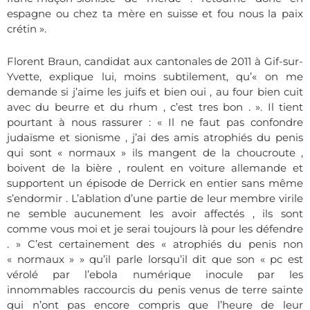
espagne ou chez ta mère en suisse et fou nous la paix
crétin ».
Florent Braun, candidat aux cantonales de 2011 à Gif-sur-
Yvette, explique lui, moins subtilement, qu’« on me
demande si j’aime les juifs et bien oui , au four bien cuit
avec du beurre et du rhum , c’est tres bon . ». Il tient
pourtant à nous rassurer : « Il ne faut pas confondre
judaïsme et sionisme , j’ai des amis atrophiés du penis
qui sont « normaux » ils mangent de la choucroute ,
boivent de la bière , roulent en voiture allemande et
supportent un épisode de Derrick en entier sans même
s’endormir . L’ablation d’une partie de leur membre virile
ne semble aucunement les avoir affectés , ils sont
comme vous moi et je serai toujours là pour les défendre
. » C’est certainement des « atrophiés du penis non
« normaux » » qu’il parle lorsqu’il dit que son « pc est
vérolé par l’ebola numérique inocule par les
innommables raccourcis du penis venus de terre sainte
qui n’ont pas encore compris que l’heure de leur