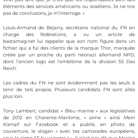
éléments des services américains ou israéliens. Je ne tire
pas de conclusions, je
m’interroge. »
Louis-Armand de Béjarry, secrétaire national du FN en
charge des fédérations, a vu un article de
bastamag.net lui rappeler que son nom figure dans un
fichier qui a fui des clients de la marque Thor, marquée
créée par un proche du parti néonazi allemand NPD,
dont l’ancien logo est l’emblème de la division SS Das
Reich.
Les cadres du FN ne sont évidemment pas les seuls à
tenir de tels propos. Plusieurs candidats FN sont allés
plus loin.
Tony Lambert, candidat « Bleu marine » aux législatives
de 2012 en Charente-Maritime, « aime » ainsi
Mein
Kampf
sur Facebook et a publié, en photo de
couverture, le slogan « avec tes camarades européens,
sous le signe SS tu vaincras ! ». Il n’est pas dit que Marine