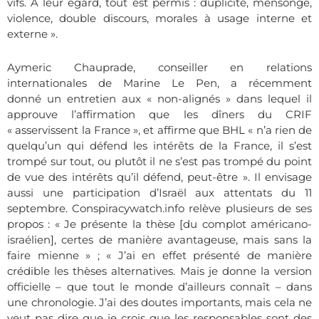
vifs. A leur égard, tout est permis : duplicité, mensonge,
violence, double discours, morales à usage interne et
externe ».
Aymeric Chauprade, consei
ller en relations
internationales de Marine Le Pen,
a récemment
donné
un entretien aux « non-alignés »
dans lequel il
approuve l’affirmation que les dîners du CRIF
« asservissent la France », et affirme que BHL « n’a rien de
quelqu’un qui défend les intérêts de la France, il s’est
trompé sur tout, ou plutôt il ne s’est pas trompé du point
de vue des intérêts qu’il défend, peut-être »
. Il envisage
aussi une participation d’Israël aux attentats du 11
septembre.
Conspiracywatch.info relève plusieurs de ses
propos : « Je présente la thèse [du complot américano-
israélien], certes de manière avantageuse, mais sans la
faire mienne » ; « J’ai en effe
t présenté de manière
crédible les thèses alternatives. Mais je donne la version
officielle – que tout le monde d’ailleurs connaît – dans
une chronologie. J’ai des doutes importants, mais cela ne
veut pas dire que je crois que les responsables sont des