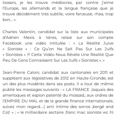
loosers, je les trouve médiocres, par contre j’aime
l’Europe, les allemands et la langue française que je
trouve décidément très subtile, voire farceuse, rhaa, trop
bon… ».
Charles Valentin, candidat sur la liste aux municipales
d’Adrien Mexis à Istres, relaie sur son compte
Facebook une vidéo intitulée : « La Réalité Juive
« Sioniste » : Ce Qu’on Ne Sait Pas Sur Les Juifs
« Sionistes » !!! Cette Vidéo Nous Révèle Une Réalité Que
Peu De Gens Connaissent Sur Les Juifs « Sionistes ». »
Jean-Pierre Caloni, candidat aux cantonales en 2011 et
suppléant aux législatives de 2012 en Haute-Gironde, est
un des plus modérés dans ses posts. Il a tout de même
publié les messages suivants : « LA FRANCE ,laquais des
amerloques et espion patenté du mossad,; aux ordres de
l’EMPIRE DU MAL et de la grande finance internationale,
suivez mon regard….( ami intime des sorros ,bergé and
Co)! » ; « le milliardaire sectaire ,franc mac sioniste wc hl