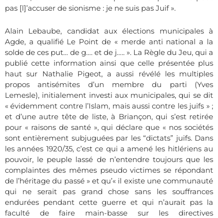
pas [l]’accuser de sionis
me : je ne suis pas Juif ».
Alain Lebaube, candidat aux élections m
unicipales à
Agde, a qualifié Le Point de « merde anti national a la
solde de ces put… de g…. et de j….. ».
La Règle du Jeu
, qui a
publié cette information ainsi que celle présentée plus
haut sur Nathalie Pigeot, a aussi révélé les multiples
propos antisémites d’un membre du parti (Yves
Lemesle), initialement investi aux municipales, qui se dit
« évidemment contre l’Islam, mais aussi contre les juifs » ;
et d’une autre tête de liste, à Briançon,
qui s’est retirée
pour « raisons de santé », qui déclare que « nos sociétés
sont entièrement subjuguées par les “dictats” juifs. Dans
les années 1920/35, c’est ce qui a amené les hitlériens au
pouvoir, le peuple lassé de n’entendre
toujours que les
complaintes des mêmes pseudo victimes se répondant
de l’héritage du passé » et qu’« il existe une communauté
qui ne serait pas grand chose sans les souffrances
endurées pendant cette guerre et qui n’aurait pas la
faculté de faire main-basse sur les directives