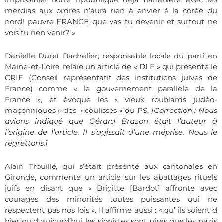
merdias aux ordres n’aura rien à envier à la corée du
nord! pauvre FRANCE que vas tu devenir et surtout ne
vois tu rien venir? »
Danielle Duret Bachelier, responsable locale du parti en
Maine-et-Loire, relaie un article de « DLF » qui présente le
CRIF (
Conseil représentatif des institutions juives de
France)
comme « le gouvernement parallèle de la
France », et évoque les « vieux roublards judéo-
maçonniques » des «
coulisses » du PS.
[Correction : Nous
avions indiqué que Gérard Brazon était l’auteur à
l’origine de l’article. Il s’agissait d’une méprise. Nous le
regrettons.]
Alain Trouillé, qui s’était présenté aux cantonales en
Gironde, commente un article sur les abattages rituels
juifs en disant que « Brigitte [Bardot] affronte avec
courages des minorités toutes puissantes qui ne
respectent pas nos lois ». Il affirme aussi : « qu’ ils soient d
hier ou d aujourd’hui les sionistes sont pires que les nazis