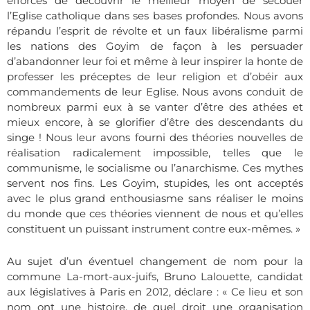
efforcés de découvrir le meilleur moyen de secouer
l’Eglise catholique dans ses bases profondes. Nous avons
répandu l’esprit de révolte et un faux libéralisme parmi
les nations des Goyim de façon à les persuader
d’abandonner leur foi et même à leur inspirer la honte de
professer les préceptes de leur religion et d’obéir aux
commandements de leur Eglise. Nous avons conduit de
nombreux parmi eux à se vanter d’être des athées et
mieux encore, à se glorifier d’être des descendants du
singe ! Nous leur avons fourni des théories nouvelles de
réalisation radicalement impossible, telles que le
communisme, le socialisme ou l’anarchisme. Ces mythes
servent nos fins. Les Goyim, stupides, les ont acceptés
avec le plus grand enthousiasme sans réaliser le moins
du monde que ces théories viennent de nous et qu’elles
constituent un puissant instrument contre eux-mêmes. »
Au sujet d’un éventuel changement de nom pour la
commune La-mort-aux-juifs, Bruno Lalouette, candidat
aux législatives à Paris en 2012, déclare : «
Ce lieu et son
nom ont une histoire, de quel droit une organisation