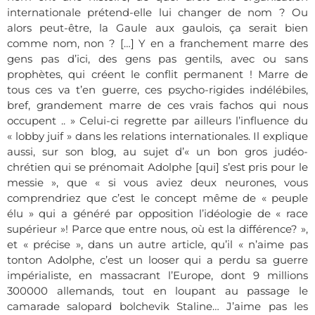
internationale prétend-elle lui changer de nom ? Ou
alors peut-être, la Gaule aux gaulois
, ça serait bien
comme nom, non ? […] Y en a franchement marre des
gens pas d’ici, des gens pas gentils, avec ou sans
prophètes, qui créent le conflit permanent ! Marre de
tous ces va t’en guerre, ces psycho-rigides indélébiles,
bref, grandement marre de ces vrais fachos qui nous
occupent .. » Celui-ci
regrette
par ailleurs l’influence du
« lobby juif » dans les relations internationales.
Il explique
aussi, sur son blog, au sujet d’« un bon gros judéo-
chrétien qui se prénomait Adolphe [qui] s’est pris pour le
messie », que « si vous aviez deux neurones, vous
comprendriez que c’est le concept même de « peuple
élu » qui a généré par opposition l’idéologie de « race
supérieur »! Parce que entre nous, où est la différence? »,
et « précise », dans un autre article, qu’il « n’aime pas
tonton Adolphe, c’est un looser qui a perdu sa guerre
impérialiste, en massacrant l’Europe, dont 9 millions
300000 allemands, tout en loupant au passage le
camarade salopard bolchevik Staline… J’aime pas les