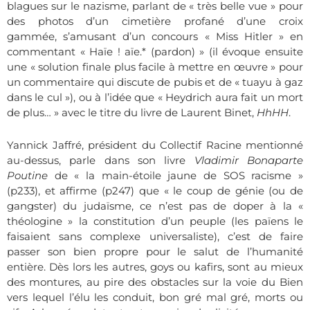
blagues sur le nazisme, parlant de « très belle vue » pour
des photos d’un cimetière profané d’une croix
gammée, s’amusant d’un concours « Miss Hitler » en
commentant « Haïe ! aïe.* (pardon) » (il évoque ensuite
une « solution finale plus facile à mettre en œuvre » pour
un commentaire qui discute de pubis et de « tuayu à gaz
dans le cul »), ou à l’idée que « Heydrich aura fait un mort
de plus… » avec le titre du livre de Laurent Binet,
HhHH
.
Yannick Jaffré, président du Collectif Racine mentionné
au-dessus, parle dans son livre
Vladimir Bonaparte
Poutine
de « la main-étoile jaune de SOS racisme »
(p233), et affirme (p247) que « l
e coup de génie (ou de
gangster) du judaïsme, ce n’est pas de doper à la «
théologine » la constitution d’un peuple (les païens le
faisaient sans complexe universaliste), c’est de faire
passer son bien propre pour le salut de l’humanité
entière. Dès lors les autres,
goys
ou
kafirs
, sont au mieux
des montures, au pire des obstacles sur la voie du Bien
vers lequel l’élu les conduit, bon gré mal gré, morts ou