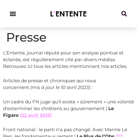
Climat & Transitions
Presse
L’Entente, journal réputé pour son analyse pointue et
éclairée, est régulièrement cité par divers médias.
Retrouvez ici tous les articles mentionnant nos articles.
Articles de presse et chroniques qui nous
concernent
(mis à jour le 10 avril 2023)
:
Un cadre du FN juge qu’il existe « sûrement » une volonté
d’exterminer les chrétiens au gouvernement |
Le
Figaro
(22 avril 2015)
Front national : le parti n’a pas changé. Avec Marine Le
Pen, les fondamentaux restent |
Le Plus de l’Obs
(22