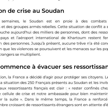
on de crise au Soudan
s semaines, le Soudan est en proie à des combats 
t des groupes armés rebelles. Cette situation de conflit a
uche aujourd’hui des milliers de personnes, dont des ressor
 pays et l’aéroport international de Khartoum restent fe
ion des personnes. Jusqu’à présent, aucune trêve n’a été con
n que les violences se poursuivent et les menaces sur les po
étrangers se multiplient.
commence à évacuer ses ressortissan
tion, la France a décidé d’agir pour protéger ses citoyens. L
 situation des 250 Français présents au Soudan et les invit
x ressortissants français est clair : « rester confinés ch
e cellule de crise et notre ambassade pour bien maintenir 
er la suite ». Dans le même temps, la France a renforcé
mbre croissant de ressortissants étrangers sont en attente d’