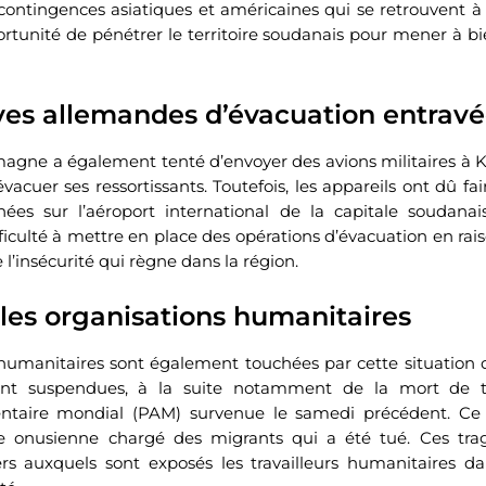
ontingences asiatiques et américaines qui se retrouvent à 
rtunité de pénétrer le territoire soudanais pour mener à bi
ives allemandes d’évacuation entrav
emagne a également tenté d’envoyer des avions militaires 
acuer ses ressortissants. Toutefois, les appareils ont dû fa
es sur l’aéroport international de la capitale soudanais
ficulté à mettre en place des opérations d’évacuation en rai
e l’insécurité qui règne dans la région.
les organisations humanitaires
humanitaires sont également touchées par cette situation d
sont suspendues, à la suite notamment de la mort de 
taire mondial (PAM) survenue le samedi précédent. Ce v
ce onusienne chargé des migrants qui a été tué. Ces tr
rs auxquels sont exposés les travailleurs humanitaires d