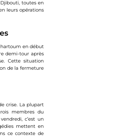
Djibouti, toutes en
en leurs opérations
ées
à Khartoum en début
ire demi-tour après
e. Cette situation
son de la fermeture
e crise. La plupart
trois membres du
endredi, c’est un
agédies mettent en
ans ce contexte de