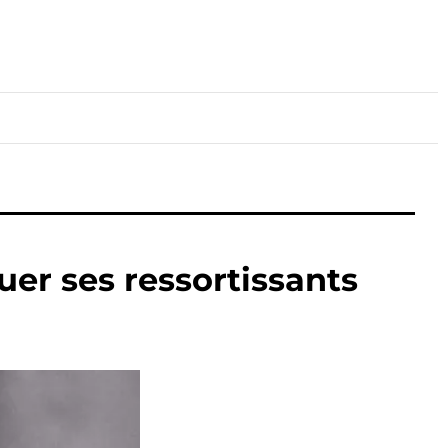
lture
Sport
Santé
er ses ressortissants