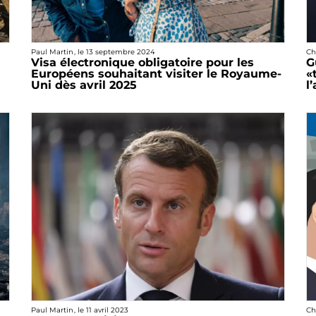
Paul Martin
, le
13 septembre 2024
Ch
Visa électronique obligatoire pour les
G
Européens souhaitant visiter le Royaume-
«
Uni dès avril 2025
l
Paul Martin
, le
11 avril 2023
Ch