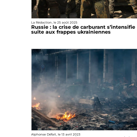
La Rédaction
, le
25 août 2025
Russie : la crise de carburant s’intensifie
suite aux frappes ukrainiennes
Alphonse Défait
, le
13 avril 2023