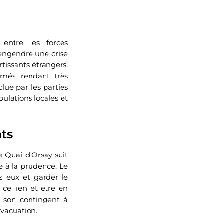
entre les forces
 engendré une crise
tissants étrangers.
rmés, rendant très
clue par les parties
pulations locales et
ts
e Quai d’Orsay suit
e à la prudence. Le
ez eux et garder le
ce lien et être en
 son contingent à
évacuation.