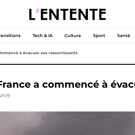
ue
Diplomatie
Climat & Transitions
Tech & IA
Cu
ransitions
Tech & IA
Culture
Sport
Santé
ommencé à évacuer ses ressortissants
France a commencé à évacu
4h19