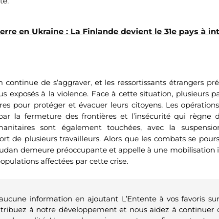
té.
erre en Ukraine : La Finlande devient le 31e pays à in
 continue de s’aggraver, et les ressortissants étrangers pr
s exposés à la violence. Face à cette situation, plusieurs p
es pour protéger et évacuer leurs citoyens. Les opération
 par la fermeture des frontières et l’insécurité qui règne 
manitaires sont également touchées, avec la suspens
rt de plusieurs travailleurs. Alors que les combats se pours
udan demeure préoccupante et appelle à une mobilisation i
opulations affectées par cette crise.
 aucune information en ajoutant L’Entente à vos favoris su
ntribuez à notre développement et nous aidez à continuer 