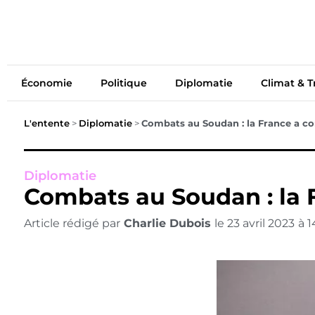
Économie
Politiq
Économie
Politique
Diplomatie
Climat & T
L'entente
>
Diplomatie
>
Combats au Soudan : la France a c
Diplomatie
Combats au Soudan : la 
Article rédigé par
Charlie Dubois
le
23 avril 2023
à
1