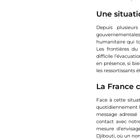
Une situati
Depuis plusieur
gouvernementales e
humanitaire qui to
Les frontières du
difficile l’évacuat
en présence, si bie
les ressortissants 
La France 
Face à cette situa
quotidiennement la
message adressé au
contact avec notr
mesure d’envisag
Djibouti, où un no