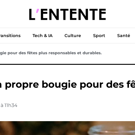
ue
Diplomatie
Climat & Transitions
Tech & IA
Cu
ransitions
Tech & IA
Culture
Sport
Santé
ie pour des fêtes plus responsables et durables.
 propre bougie pour des fê
à
11h34