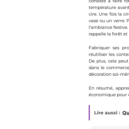
consiste à faire f
température avant
cire. Une fois la c
vase ou un verre. 
l’ambiance festive.
rappelle la forêt et 
Fabriquer ses pr
réutiliser les cont
De plus, cela peut
dans le commerce.
décoration soi-mêm
En résumé, appren
économique pour dé
Lire aussi :
Qu