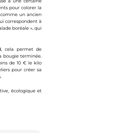
isse à une certaine
ts pour colorer la
ble, comme un ancien
qui correspondent à
alade boréale », qui
d, cela permet de
 la bougie terminée.
ins de 10 € le kilo
iers pour créer sa
.
ive, écologique et