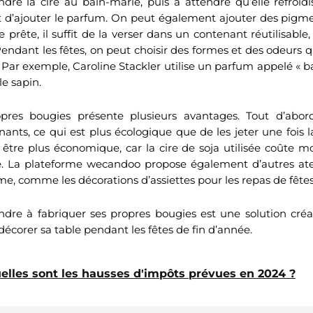
ondre la cire au bain-marie, puis à attendre qu’elle refroid
 d’ajouter le parfum. On peut également ajouter des pigmen
ire prête, il suffit de la verser dans un contenant réutilisa
Pendant les fêtes, on peut choisir des formes et des odeurs 
 Par exemple, Caroline Stackler utilise un parfum appelé « b
le sapin.
opres bougies présente plusieurs avantages. Tout d’abor
enants, ce qui est plus écologique que de les jeter une fois
 être plus économique, car la cire de soja utilisée coûte mo
 La plateforme wecandoo propose également d’autres atel
e, comme les décorations d’assiettes pour les repas de fêtes
dre à fabriquer ses propres bougies est une solution créat
corer sa table pendant les fêtes de fin d’année.
elles sont les hausses d'impôts prévues en 2024 ?