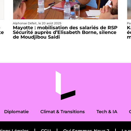
Alphonse Défait
, le
20 août 2025
Pa
e
Mayotte : mobilisation des salariés de RSP
K
te
Sécurité auprès d’Elisabeth Borne, silence
é
de Moudjibou Saidi
m
Diplomatie
Climat & Transitions
Tech & IA
ions Légales
CGU
Qui Sommes-Nous ?
La r