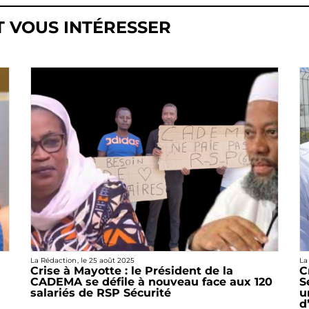
T VOUS INTÉRESSER
La Rédaction
, le
25 août 2025
La
Crise à Mayotte : le Président de la
C
CADEMA se défile à nouveau face aux 120
S
salariés de RSP Sécurité
u
d