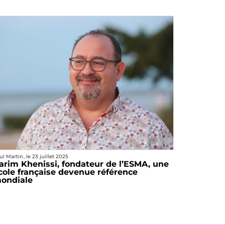
ul Martin
, le
23 juillet 2025
arim Khenissi, fondateur de l’ESMA, une
cole française devenue référence
ondiale