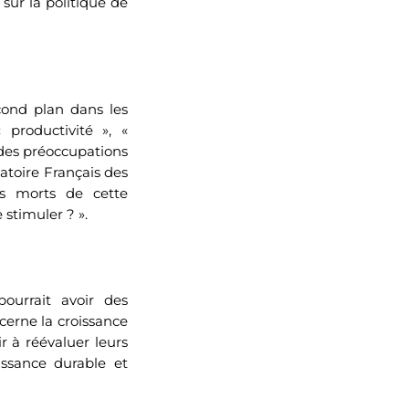
 sur la politique de
econd plan dans les
 productivité », «
 des préoccupations
atoire Français des
es morts de cette
 stimuler ? ».
ourrait avoir des
cerne la croissance
r à réévaluer leurs
issance durable et