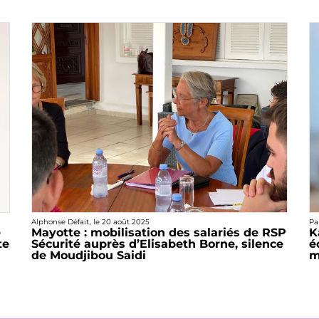
Alphonse Défait
, le
20 août 2025
Pa
e
Mayotte : mobilisation des salariés de RSP
K
te
Sécurité auprès d’Elisabeth Borne, silence
é
de Moudjibou Saidi
m