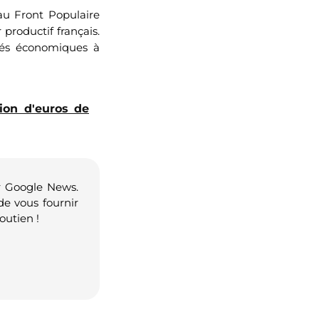
u Front Populaire
roductif français.
ités économiques à
ion d'euros de
r Google News.
de vous fournir
outien !