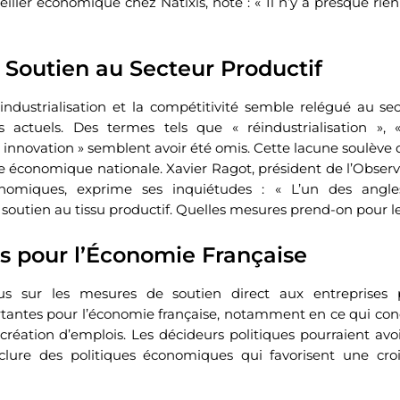
eiller économique chez Natixis, note : « Il n’y a presque rien
Soutien au Secteur Productif
industrialisation et la compétitivité semble relégué au s
es actuels. Des termes tels que « réindustrialisation », «
 « innovation » semblent avoir été omis. Cette lacune soulève
ie économique nationale. Xavier Ragot, président de l’Observ
nomiques, exprime ses inquiétudes : « L’un des angl
soutien au tissu productif. Quelles mesures prend-on pour le
ns pour l’Économie Française
us sur les mesures de soutien direct aux entreprises p
tantes pour l’économie française, notamment en ce qui con
réation d’emplois. Les décideurs politiques pourraient avoi
nclure des politiques économiques qui favorisent une cro