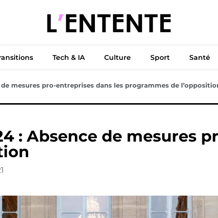
ue
Diplomatie
Climat & Transitions
Tech & IA
Cu
ransitions
Tech & IA
Culture
Sport
Santé
e de mesures pro-entreprises dans les programmes de l’oppositio
024 : Absence de mesures pr
tion
1