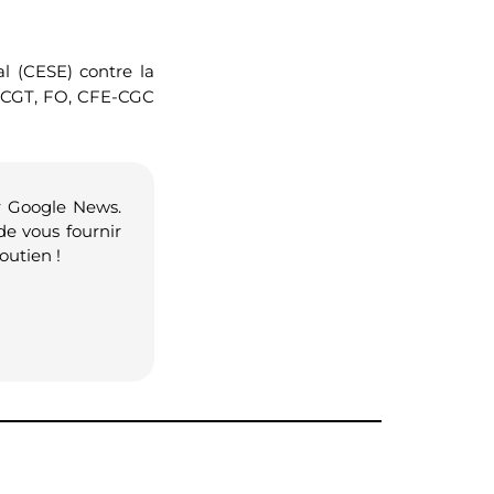
l (CESE) contre la
a CGT, FO, CFE-CGC
r Google News.
de vous fournir
outien !