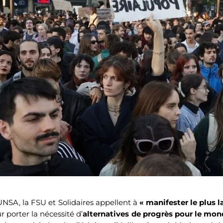
UNSA, la FSU et Solidaires appellent à
« manifester le plus 
porter la nécessité d’
alternatives de progrès pour le mond