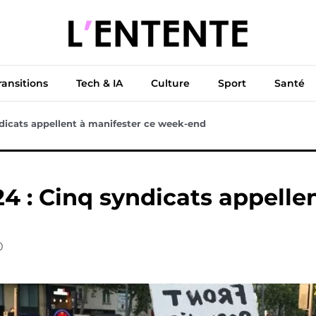
ue
Diplomatie
Climat & Transitions
Tech & IA
Cu
ransitions
Tech & IA
Culture
Sport
Santé
yndicats appellent à manifester ce week-end
024 : Cinq syndicats appell
0