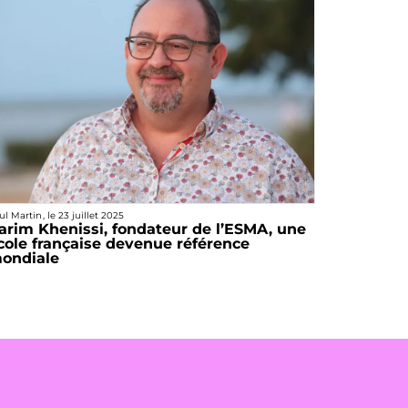
ul Martin
, le
23 juillet 2025
arim Khenissi, fondateur de l’ESMA, une
cole française devenue référence
ondiale