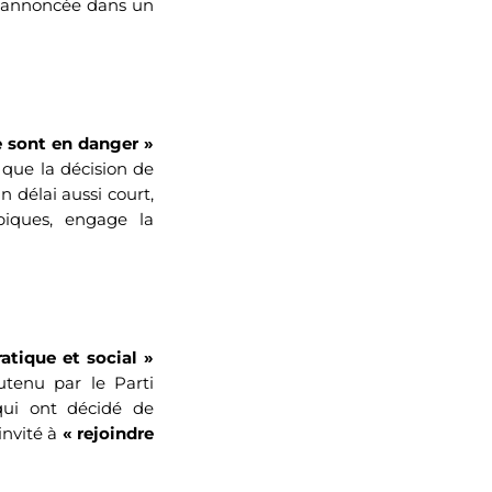
été annoncée dans un
e sont en danger »
t que la décision de
n délai aussi court,
piques, engage la
atique et social »
utenu par le Parti
 qui ont décidé de
invité à
« rejoindre