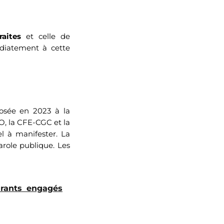
raites
et celle de
diatement à cette
posée en 2023 à la
FO, la CFE-CGC et la
el à manifester. La
arole publique. Les
urants engagés