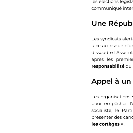
les élections légis
communiqué intersy
Une Répub
Les syndicats alert
face au risque d’un
dissoudre l’Assembl
après les premie
responsabilité
du 
Appel à un
Les organisations 
pour empêcher l’e
socialiste, le Pa
présenter des cand
les cortèges »
.