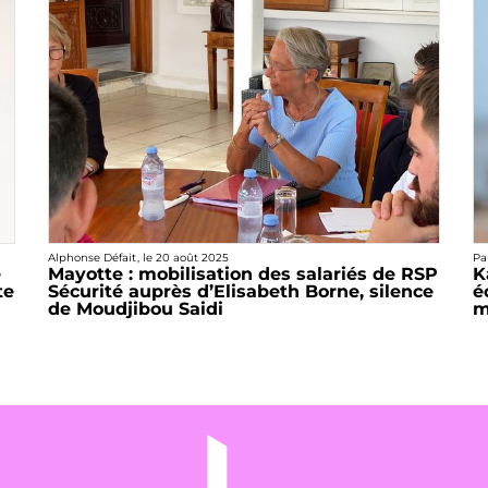
Alphonse Défait
, le
20 août 2025
Pa
e
Mayotte : mobilisation des salariés de RSP
K
te
Sécurité auprès d’Elisabeth Borne, silence
é
de Moudjibou Saidi
m