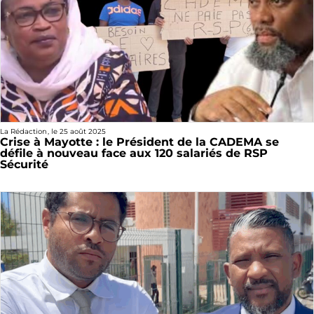
La Rédaction
, le
25 août 2025
Crise à Mayotte : le Président de la CADEMA se
défile à nouveau face aux 120 salariés de RSP
Sécurité