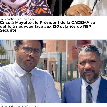
La Rédaction
, le
25 août 2025
Crise à Mayotte : le Président de la CADEMA se
défile à nouveau face aux 120 salariés de RSP
Sécurité
La Rédaction
, le
25 août 2025