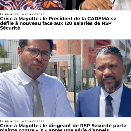
La Rédaction
, le
25 août 2025
Crise à Mayotte : le Président de la CADEMA se
défile à nouveau face aux 120 salariés de RSP
Sécurité
La Rédaction
, le
25 août 2025
Crise à Mayotte : le dirigeant de RSP Sécurité porte
plainte contre « X » après une série d’appels