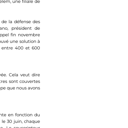
lem, une filiale de
e de la défense des
ano, président de
appel fin novembre
ouvé une solution à
r entre 400 et 600
ée. Cela veut dire
tres sont couvertes
oupe que nous avons
ente en fonction du
 le 30 juin, chaque
e. Le souscripteur