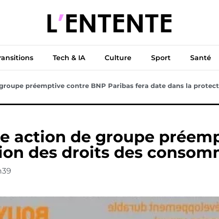
ue
Diplomatie
Climat & Transitions
Tech & IA
Cu
ransitions
Tech & IA
Culture
Sport
Santé
 groupe préemptive contre BNP Paribas fera date dans la prote
te action de groupe préem
ction des droits des conso
h39