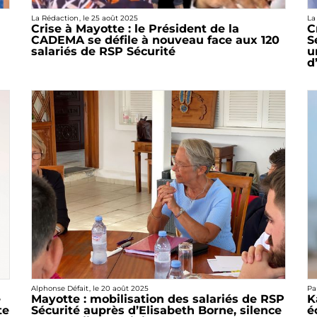
La Rédaction
, le
25 août 2025
La
Crise à Mayotte : le Président de la
C
CADEMA se défile à nouveau face aux 120
S
salariés de RSP Sécurité
u
d
Alphonse Défait
, le
20 août 2025
Pa
e
Mayotte : mobilisation des salariés de RSP
K
te
Sécurité auprès d’Elisabeth Borne, silence
é