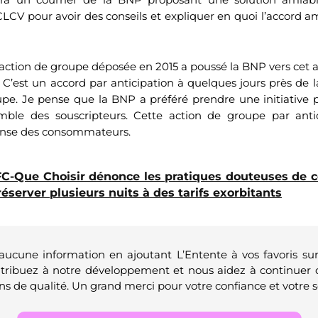
CLCV pour avoir des conseils et expliquer en quoi l’accord a
action de groupe déposée en 2015 a poussé la BNP vers cet 
’est un accord par anticipation à quelques jours près de l
upe. Je pense que la BNP a préféré prendre une initiative
semble des souscripteurs. Cette action de groupe par ant
éfense des consommateurs.
C-Que Choisir dénonce les pratiques douteuses de ce
réserver plusieurs nuits à des tarifs exorbitants
 aucune information en ajoutant L’Entente à vos favoris su
ntribuez à notre développement et nous aidez à continuer 
ns de qualité. Un grand merci pour votre confiance et votre s