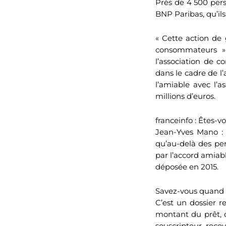
Près de 4 500 pers
BNP Paribas, qu’il
« Cette action de 
consommateurs »,
l’association de 
dans le cadre de l
l’amiable avec l’
millions d’euros.
franceinfo : Êtes-vo
Jean-Yves Mano : 
qu’au-delà des per
par l’accord amiab
déposée en 2015.
Savez-vous quand l
C’est un dossier r
montant du prêt, d
souscripteur rece