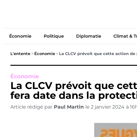
Économie
Politiq
Économie
Politique
Diplomatie
Climat & T
L'entente
>
Économie
>
La CLCV prévoit que cette action de
Économie
La CLCV prévoit que cet
fera date dans la prote
Article rédigé par
Paul Martin
le
2 janvier 2024
à
16