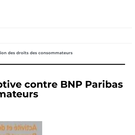
lture
Sport
Santé
ction des droits des consommateurs
ptive contre BNP Paribas
mmateurs