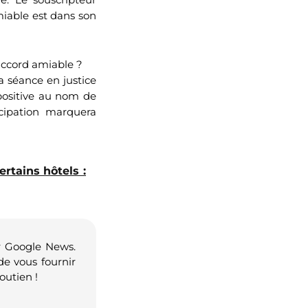
miable est dans son
accord amiable ?
a séance en justice
 positive au nom de
icipation marquera
rtains hôtels :
r Google News.
de vous fournir
outien !