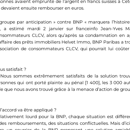
onnes avaient emprunté de l’argent en francs suisses à Cete
s devaient ensuite rembourser en euros.
groupe par anticipation » contre BNP « marquera l’histoir
 a estimé mardi 2 janvier sur franceinfo Jean-Yves M
consommateurs CLCV, alors qu’après sa condamnation en 
’affaire des prêts immobiliers Helvet Immo, BNP Paribas a tr
association de consommateurs CLCV, qui pourrait lui coûte
us satisfait ?
Nous sommes extrêmement satisfaits de la solution trouv
sonnes qui ont porté plainte au pénal [1 400], les 3 000 au
le que nous avons trouvé grâce à la menace d’action de gr
’accord va être appliqué ?
elativement lourd pour la BNP, chaque situation est différ
es remboursements, des situations conflictuelles. Mais d’ici
vra un courrier de la BNP proposant une solution amiabl