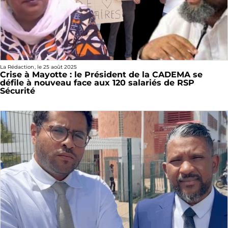
La Rédaction
, le
25 août 2025
Crise à Mayotte : le Président de la CADEMA se
défile à nouveau face aux 120 salariés de RSP
Sécurité