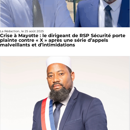
La Rédaction
, le
25 août 2025
Crise à Mayotte : le dirigeant de RSP Sécurité porte
plainte contre « X » après une série d’appels
malveillants et d’intimidations