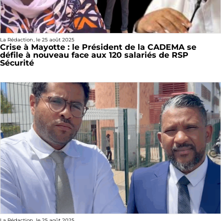
La Rédaction
, le
25 août 2025
Crise à Mayotte : le Président de la CADEMA se
défile à nouveau face aux 120 salariés de RSP
Sécurité
La Rédaction
, le
25 août 2025