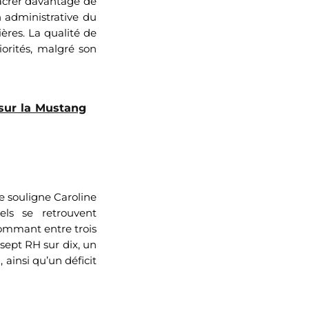
sacrer davantage de
n administrative du
ières. La qualité de
iorités, malgré son
 sur la Mustang
e souligne Caroline
nels se retrouvent
ommant entre trois
 sept RH sur dix, un
ainsi qu’un déficit