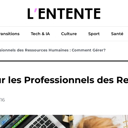
ue
Diplomatie
Climat & Transitions
Tech & IA
Cu
ransitions
Tech & IA
Culture
Sport
Santé
essionnels des Ressources Humaines : Comment Gérer?
ur les Professionnels des 
16