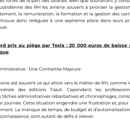
 fortes de la part des salariés. Bien que souhaitant y con
quotidienne des RH les amène souvent à prioriser la gestio
tement, la rémunération, la formation et la gestion des carr
retrouve donc reléguée à une septième place dans leurs pr
nue.
rd pris au piège par Tesla : 20 000 euros de baisse
ique
inistrative : Une Contrainte Majeure
ne est souvent ce qui attire vers le métier de RH, comme l
énérale des éditions Tissot. Cependant, les profession
 tâches administratives rébarbatives et chronophages, cons
ur journée. Cette situation engendre une frustration et, pour
ment. Le manque de temps, de budget et d’automatisation, 
connaissance, sont autant de défis à relever.