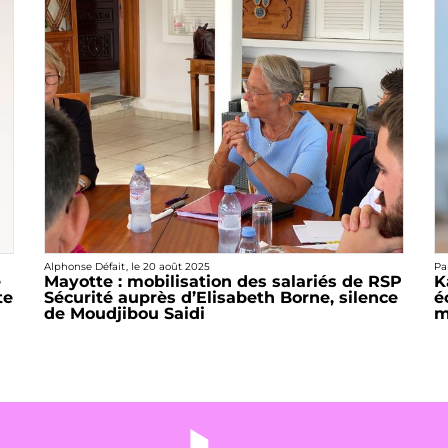
Alphonse Défait
, le
20 août 2025
Pa
e
Mayotte : mobilisation des salariés de RSP
K
te
Sécurité auprès d’Elisabeth Borne, silence
é
de Moudjibou Saidi
m