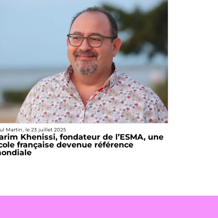
ul Martin
, le
23 juillet 2025
arim Khenissi, fondateur de l’ESMA, une
cole française devenue référence
ondiale