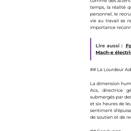
comme des attentes
temps, la réalité 
personnel, le recru
vie au travail se 
importance recon
Lire aussi :
Fo
Mach-e électr
## La Lourdeur Adm
La dimension humai
Acs, directrice g
submergés par des
et six heures de le
sentiment d’épuise
de soutien et de re