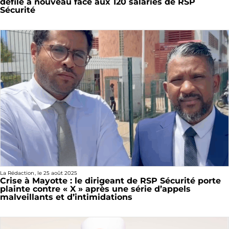
défile à nouveau face aux 120 salariés de RSP
Sécurité
La Rédaction
, le
25 août 2025
Crise à Mayotte : le dirigeant de RSP Sécurité porte
plainte contre « X » après une série d’appels
malveillants et d’intimidations