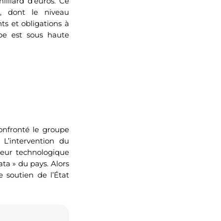
illiard d’euros. Ce
s, dont le niveau
ts et obligations à
upe est sous haute
confronté le groupe
 L’intervention du
teur technologique
ata » du pays. Alors
e soutien de l’État