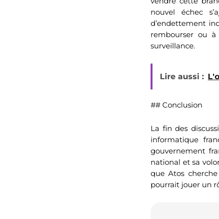
vendre cette branc
nouvel échec s’a
d’endettement inqu
rembourser ou à r
surveillance.
Lire aussi :
L'
## Conclusion
La fin des discuss
informatique fran
gouvernement fran
national et sa volo
que Atos cherche d
pourrait jouer un rô