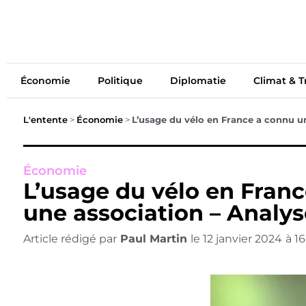
Économie
Politiq
Économie
Politique
Diplomatie
Climat & T
L'entente
>
Économie
>
L’usage du vélo en France a connu u
Économie
L’usage du vélo en Franc
une association – Analy
Article rédigé par
Paul Martin
le
12 janvier 2024
à
1