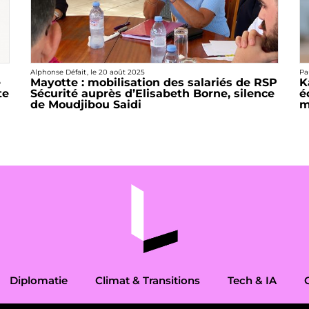
Alphonse Défait
, le
20 août 2025
Pa
e
Mayotte : mobilisation des salariés de RSP
K
te
Sécurité auprès d’Elisabeth Borne, silence
é
de Moudjibou Saidi
m
Diplomatie
Climat & Transitions
Tech & IA