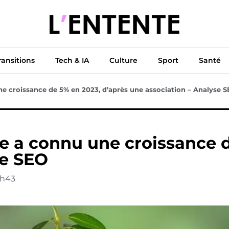
ue
Diplomatie
Climat & Transitions
Tech & IA
Cu
ransitions
Tech & IA
Culture
Sport
Santé
ne croissance de 5% en 2023, d’après une association – Analyse 
e a connu une croissance d
se SEO
6h43