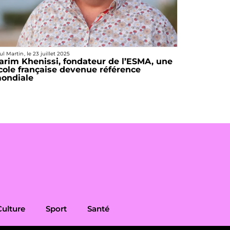
ul Martin
, le
23 juillet 2025
arim Khenissi, fondateur de l’ESMA, une
cole française devenue référence
ondiale
Culture
Sport
Santé