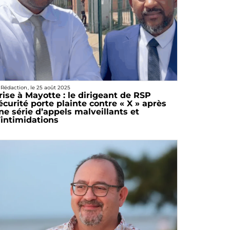
 Rédaction
, le
25 août 2025
rise à Mayotte : le dirigeant de RSP
écurité porte plainte contre « X » après
ne série d’appels malveillants et
’intimidations