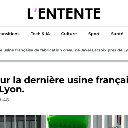
ue
Diplomatie
Climat & Transitions
Tech & IA
Cu
ransitions
Tech & IA
Culture
Sport
Santé
 usine française de fabrication d’eau de Javel Lacroix près de Ly
 la dernière usine françai
 Lyon.
2h48