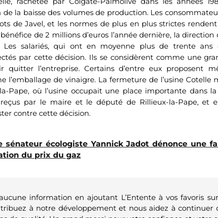
elle, rachetée par Colgate-Palmolive dans les années 198
 de la baisse des volumes de production. Les consommateu
gots de Javel, et les normes de plus en plus strictes rendent
n bénéfice de 2 millions d’euros l’année dernière, la direction
. Les salariés, qui ont en moyenne plus de trente ans 
ctés par cette décision. Ils se considèrent comme une gran
r quitter l’entreprise. Certains d’entre eux proposent 
e l’emballage de vinaigre. La fermeture de l’usine Cotelle 
la-Pape, où l’usine occupait une place importante dans la v
 reçus par le maire et le député de Rillieux-la-Pape, et e
ter contre cette décision.
e sénateur écologiste Yannick Jadot dénonce une fau
ation du prix du gaz
 aucune information en ajoutant L’Entente à vos favoris su
ntribuez à notre développement et nous aidez à continuer 