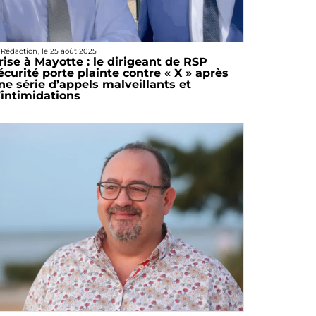
 Rédaction
, le
25 août 2025
rise à Mayotte : le dirigeant de RSP
écurité porte plainte contre « X » après
ne série d’appels malveillants et
’intimidations