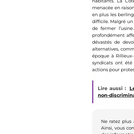
habitants. La Cot
menacée en raison
en plus les berlin
difficile. Malgré u
de fermer l’usine
profondément affe
dévastés de devoi
alternatives, comm
époque à Rillieux-
syndicats ont été
actions pour protes
Lire aussi :
L
non-discrimin
Ne ratez plus
Ainsi, vous co