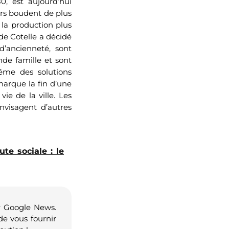
0, est aujourd’hui
rs boudent de plus
 la production plus
 de Cotelle a décidé
d’ancienneté, sont
de famille et sont
même des solutions
marque la fin d’une
ie de la ville. Les
nvisagent d’autres
te sociale : le
r Google News.
de vous fournir