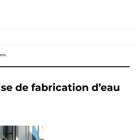
lture
Sport
Santé
on.
se de fabrication d’eau