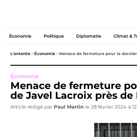
Économie
Politiq
Économie
Politique
Diplomatie
Climat & T
L'entente
>
Économie
>
Menace de fermeture pour la dernière
Économie
Menace de fermeture pour
de Javel Lacroix près de
Article rédigé par
Paul Martin
le
28 février 2024
à
1