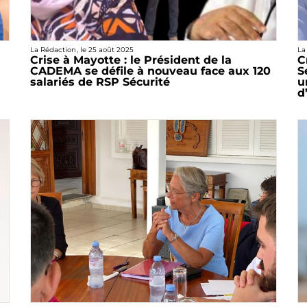
La Rédaction
, le
25 août 2025
La
Crise à Mayotte : le Président de la
C
CADEMA se défile à nouveau face aux 120
S
salariés de RSP Sécurité
u
d