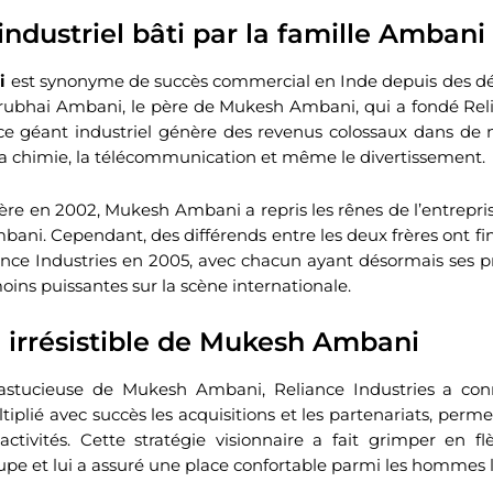
ndustriel bâti par la famille Ambani
i
est synonyme de succès commercial en Inde depuis des déc
rubhai Ambani, le père de Mukesh Ambani, qui a fondé Reli
, ce géant industriel génère des revenus colossaux dans de
, la chimie, la télécommunication et même le divertissement.
ère en 2002, Mukesh Ambani a repris les rênes de l’entrepri
mbani. Cependant, des différends entre les deux frères ont f
iance Industries en 2005, avec chacun ayant désormais ses pr
ns puissantes sur la scène internationale.
 irrésistible de Mukesh Ambani
 astucieuse de Mukesh Ambani, Reliance Industries a co
ltiplié avec succès les acquisitions et les partenariats, per
 activités. Cette stratégie visionnaire a fait grimper en f
upe et lui a assuré une place confortable parmi les hommes le