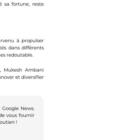
 sa fortune, reste
rvenu à propulser
és dans différents
res redoutable.
ni, Mukesh Ambani
over et diversifier
r Google News.
de vous fournir
outien !