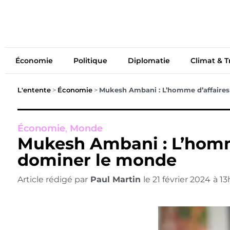
Économie
Politiq
Économie
Politique
Diplomatie
Climat & T
L'entente
>
Économie
>
Mukesh Ambani : L’homme d’affaires 
Économie
,
Monde
Mukesh Ambani : L’homme 
dominer le monde
Article rédigé par
Paul Martin
le
21 février 2024
à
13