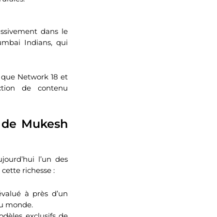
ssivement dans le
umbai Indians, qui
s que Network 18 et
ction de contenu
te de Mukesh
jourd’hui l’un des
cette richesse :
évalué à près d’un
 du monde.
dèles exclusifs de