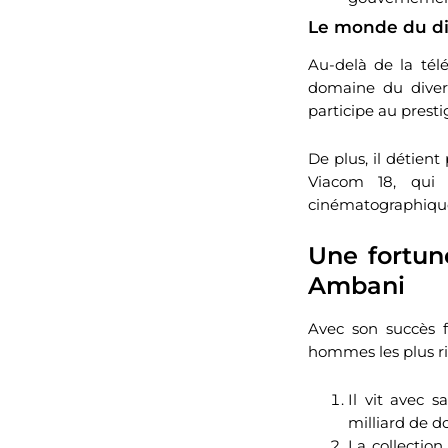
Le monde du di
Au-delà de la té
domaine du divert
participe au prest
De plus, il détien
Viacom 18, qui 
cinématographique 
Une fortune
Ambani
Avec son succès f
hommes les plus ri
Il vit avec 
milliard de d
La collectio