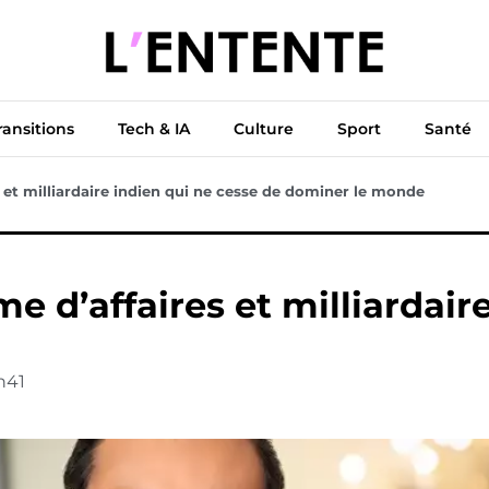
ue
Diplomatie
Climat & Transitions
Tech & IA
Cu
ransitions
Tech & IA
Culture
Sport
Santé
et milliardaire indien qui ne cesse de dominer le monde
d’affaires et milliardaire
h41