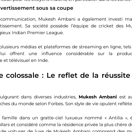
vertissement sous sa coupe
lécommunication, Mukesh Ambani a également investi ma
issement. Sa société possède l’équipe de cricket des M
igieux Indian Premier League.
t plusieurs médias et plateformes de streaming en ligne, tel
lui offrent une influence considérable sur la produ
et télévisuel en Inde.
 colossale : Le reflet de la réussi
ulgurant dans diverses industries,
Mukesh Ambani
est au
ches du monde selon Forbes. Son style de vie opulent reflète 
sa famille dans un gratte-ciel luxueux nommé « Antilia », 
ollars et considéré comme la résidence privée la plus chère
n de voitures de luxe de Mukesh Ambani comprend des mo