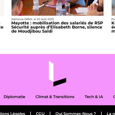
Alphonse Défait
, le
20 août 2025
Pa
e
Mayotte : mobilisation des salariés de RSP
K
te
Sécurité auprès d’Elisabeth Borne, silence
é
de Moudjibou Saidi
m
Diplomatie
Climat & Transitions
Tech & IA
ions Légales
CGU
Qui Sommes-Nous ?
La r