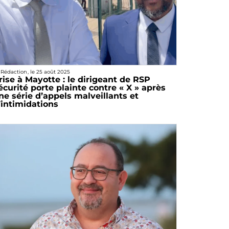
 Rédaction
, le
25 août 2025
rise à Mayotte : le dirigeant de RSP
écurité porte plainte contre « X » après
ne série d’appels malveillants et
’intimidations