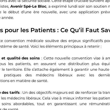
ports avec la Sécurité sociale. Cette étape cruciale survient ap
istes,
Avenir Spé-Le Bloc
, a exprimé lundi soir son soutien 
 le début d’une ère nouvelle, avec une application prév
 année.
s pour les Patients : Ce Qu’il Faut Sa
te convention médicale soulève des enjeux significatifs pou
stème de santé. Voici les éléments principaux à retenir :
é et qualité des soins
: Cette nouvelle convention vise à am
ous les patients, en assurant une distribution plus équi
le territoire. Elle s’attache également à garantir une haute 
es pratiques des médecins libéraux avec les derni
ons en matière de santé.
 des tarifs
: Un des objectifs majeurs est de renforcer la tra
 les médecins libéraux. Cela vise à mieux informer les patients
 soins abordables, tout en garantissant une rémunérati
s de santé.