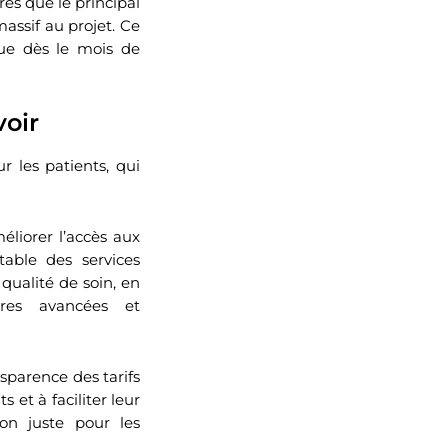
rès que le principal
massif au projet. Ce
ue dès le mois de
voir
r les patients, qui
éliorer l’accès aux
table des services
qualité de soin, en
ères avancées et
nsparence des tarifs
 et à faciliter leur
on juste pour les