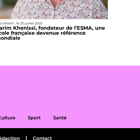
ul Martin
, le
23 juillet 2025
arim Khenissi, fondateur de l’ESMA, une
cole française devenue référence
ondiale
Culture
Sport
Santé
édaction
Contact