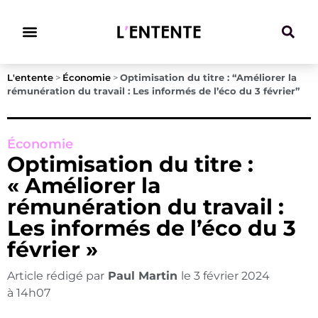
Climat & Transitions
L'entente
>
Économie
>
Optimisation du titre : “Améliorer la
rémunération du travail : Les informés de l’éco du 3 février”
Économie
Optimisation du titre :
« Améliorer la
rémunération du travail :
Les informés de l’éco du 3
février »
Article rédigé par
Paul Martin
le
3 février 2024
à
14h07