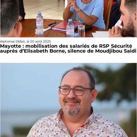
Alphonse Défait
, le
20 août 2025
Mayotte : mobilisation des salariés de RSP Sécurité
auprès d’Elisabeth Borne, silence de Moudjibou Saidi