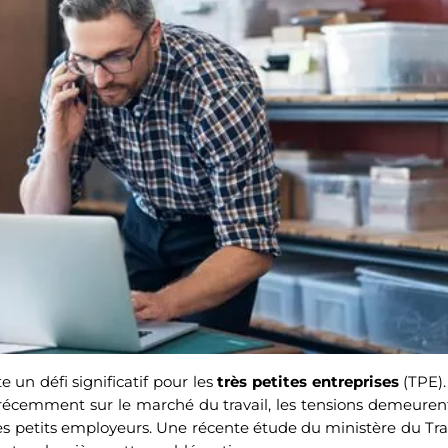
 un défi significatif pour les
très petites entreprises
(TPE).
écemment sur le marché du travail, les tensions demeurent
es petits employeurs. Une récente étude du ministère du Trava