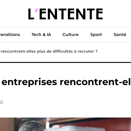
ue
Diplomatie
Climat & Transitions
Tech & IA
Cu
ransitions
Tech & IA
Culture
Sport
Santé
rencontrent-elles plus de difficultés à recruter ?
 entreprises rencontrent-ell
0