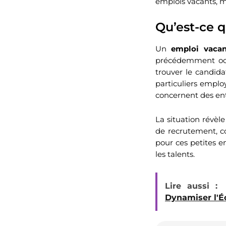
emplois vacants, m
Qu’est-ce 
Un
emploi vacan
précédemment occ
trouver le candidat
particuliers empl
concernent des ent
La situation révèle
de recrutement, c
pour ces petites en
les talents.
Lire aussi :
Dynamiser l'