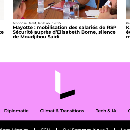
Alphonse Défait
, le
20 août 2025
Pa
e
Mayotte : mobilisation des salariés de RSP
K
te
Sécurité auprès d’Elisabeth Borne, silence
é
de Moudjibou Saidi
m
Diplomatie
Climat & Transitions
Tech & IA
ions Légales
CGU
Qui Sommes-Nous ?
La r