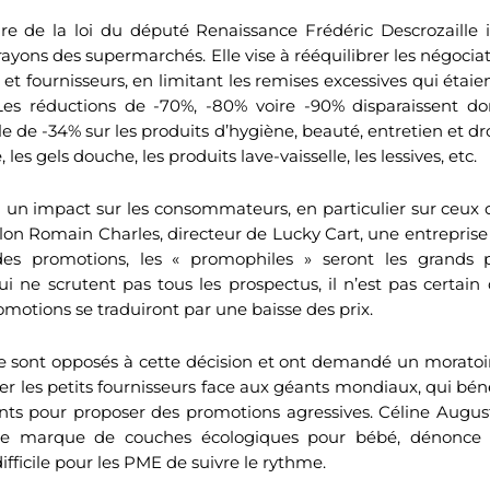
e de la loi du député Renaissance Frédéric Descrozaille in
rayons des supermarchés. Elle vise à rééquilibrer les négoci
 et fournisseurs, en limitant les remises excessives qui étaie
. Les réductions de -70%, -80% voire -90% disparaissent do
 de -34% sur les produits d’hygiène, beauté, entretien et dro
es gels douche, les produits lave-vaisselle, les lessives, etc.
un impact sur les consommateurs, en particulier sur ceux 
elon Romain Charles, directeur de Lucky Cart, une entreprise 
des promotions, les « promophiles » seront les grands 
 ne scrutent pas tous les prospectus, il n’est pas certain
romotions se traduiront par une baisse des prix.
se sont opposés à cette décision et ont demandé un moratoir
éger les petits fournisseurs face aux géants mondiaux, qui bé
nts pour proposer des promotions agressives. Céline Augus
e marque de couches écologiques pour bébé, dénonce 
ifficile pour les PME de suivre le rythme.