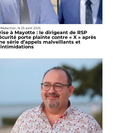
 Rédaction
, le
25 août 2025
rise à Mayotte : le dirigeant de RSP
écurité porte plainte contre « X » après
ne série d’appels malveillants et
’intimidations