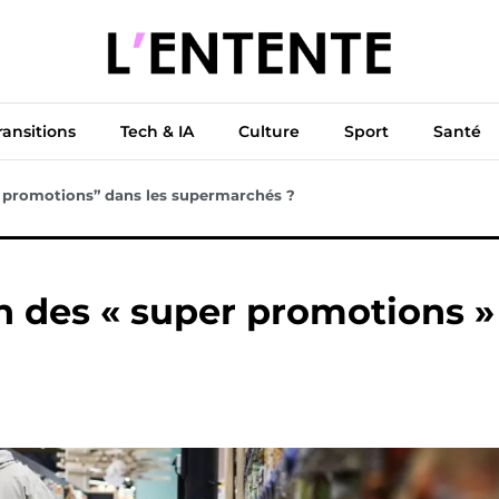
ue
Diplomatie
Climat & Transitions
Tech & IA
Cu
ransitions
Tech & IA
Culture
Sport
Santé
er promotions” dans les supermarchés ?
fin des « super promotions
1