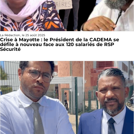
La Rédaction
, le
25 août 2025
Crise à Mayotte : le Président de la CADEMA se
défile à nouveau face aux 120 salariés de RSP
Sécurité