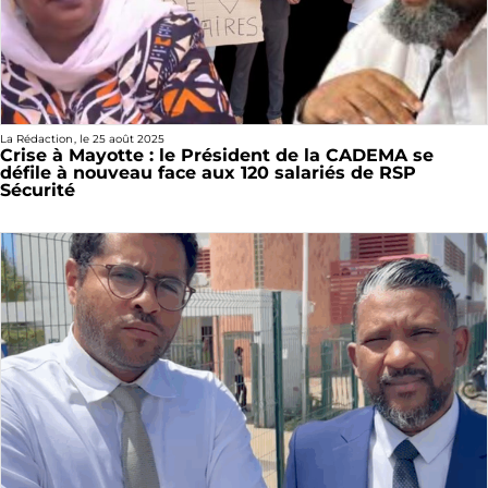
La Rédaction
, le
25 août 2025
Crise à Mayotte : le Président de la CADEMA se
défile à nouveau face aux 120 salariés de RSP
Sécurité