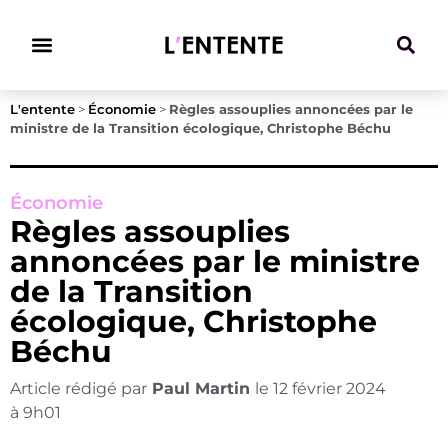
Climat & Transitions
L'entente
>
Économie
>
Règles assouplies annoncées par le
ministre de la Transition écologique, Christophe Béchu
Économie
Règles assouplies
annoncées par le ministre
de la Transition
écologique, Christophe
Béchu
Article rédigé par
Paul Martin
le
12 février 2024
à
9h01