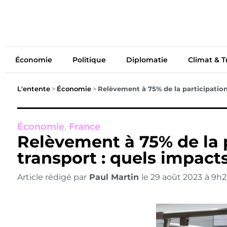
Économie
Politiq
Économie
Politique
Diplomatie
Climat & T
L'entente
>
Économie
>
Relèvement à 75% de la participation 
Économie
,
France
Relèvement à 75% de la p
transport : quels impacts
Article rédigé par
Paul Martin
le
29 août 2023
à
9h2