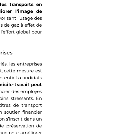
 les transports en
orer l’image de
vorisant l’usage des
s de gaz à effet de
l’effort global pour
prises
és, les entreprises
t, cette mesure est
otentiels candidats
cile-travail peut
ancier des employés
ins stressants. En
itres de transport
n soutien financier
on s’inscrit dans un
e préservation de
ique pour améliorer