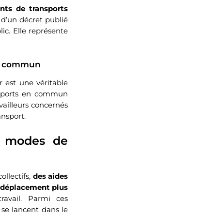
nts de transports
e d’un décret publié
lic. Elle représente
en commun
 est une véritable
nsports en commun
availleurs concernés
ansport.
s modes de
llectifs,
des aides
e déplacement plus
travail. Parmi ces
se lancent dans le