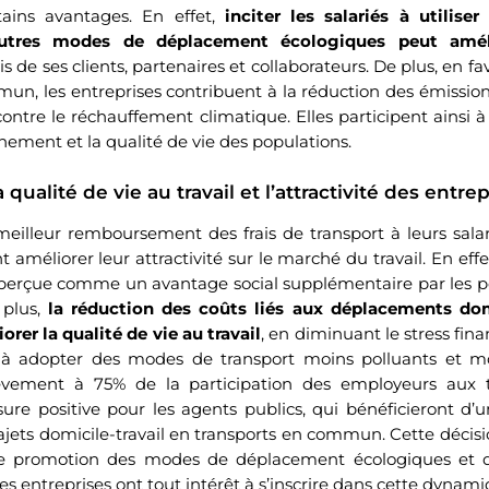
tains avantages. En effet,
inciter les salariés à utiliser
tres modes de déplacement écologiques peut améli
is de ses clients, partenaires et collaborateurs. De plus, en fa
un, les entreprises contribuent à la réduction des émission
 contre le réchauffement climatique. Elles participent ainsi à 
nement et la qualité de vie des populations.
 qualité de vie au travail et l’attractivité des entre
illeur remboursement des frais de transport à leurs salari
améliorer leur attractivité sur le marché du travail. En effe
 perçue comme un avantage social supplémentaire par les p
 plus,
la réduction des coûts liés aux déplacements domi
orer la qualité de vie au travail
, en diminuant le stress fin
t à adopter des modes de transport moins polluants et mo
lèvement à 75% de la participation des employeurs aux t
re positive pour les agents publics, qui bénéficieront d’u
ajets domicile-travail en transports en commun. Cette décisi
de promotion des modes de déplacement écologiques et d
es entreprises ont tout intérêt à s’inscrire dans cette dynam