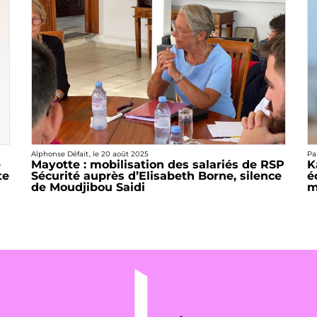
Alphonse Défait
, le
20 août 2025
Pa
e
Mayotte : mobilisation des salariés de RSP
K
te
Sécurité auprès d’Elisabeth Borne, silence
é
de Moudjibou Saidi
m