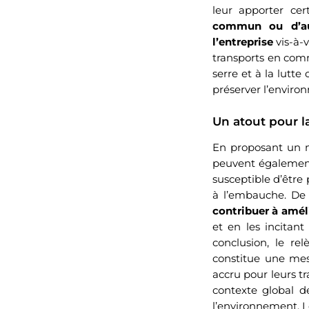
leur apporter cer
commun ou d’au
l’entreprise
vis-à-v
transports en comm
serre et à la lutte
préserver l’environ
Un atout pour la
En proposant un me
peuvent également 
susceptible d’être
à l’embauche. De
contribuer à améli
et en les incitan
conclusion, le re
constitue une mesu
accru pour leurs tr
contexte global 
l’environnement. L