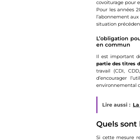
covoiturage pour ef
Pour les années 2
l’abonnement aux t
situation précéden
L’obligation po
en commun
Il est important 
partie des titres
travail (CDI, CD
d’encourager l’u
environnemental des
Lire aussi :
La
Quels sont 
Si cette mesure r