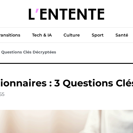
ue
Diplomatie
Climat & Transitions
Tech & IA
Cu
ransitions
Tech & IA
Culture
Sport
Santé
 Questions Clés Décryptées
onnaires : 3 Questions Clé
55