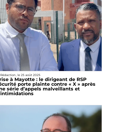
 Rédaction
, le
25 août 2025
rise à Mayotte : le dirigeant de RSP
écurité porte plainte contre « X » après
ne série d’appels malveillants et
’intimidations