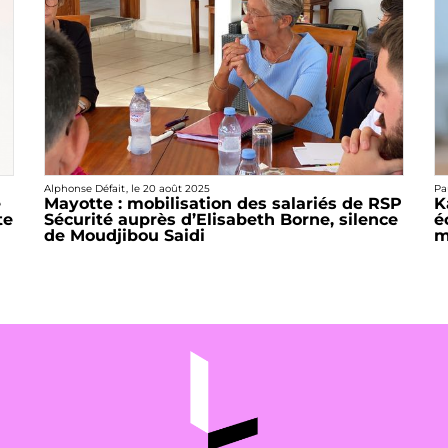
Alphonse Défait
, le
20 août 2025
Pa
e
Mayotte : mobilisation des salariés de RSP
K
te
Sécurité auprès d’Elisabeth Borne, silence
é
de Moudjibou Saidi
m