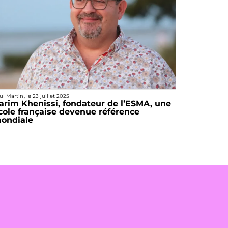
ul Martin
, le
23 juillet 2025
arim Khenissi, fondateur de l’ESMA, une
cole française devenue référence
ondiale