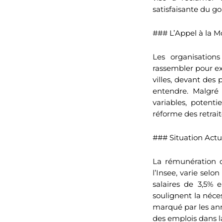
satisfaisante du 
### L’Appel à la Mo
Les organisations
rassembler pour e
villes, devant des 
entendre. Malgré 
variables, potent
réforme des retrai
### Situation Actu
La rémunération d
l’Insee, varie selo
salaires de 3,5% 
soulignent la néces
marqué par les an
des emplois dans l