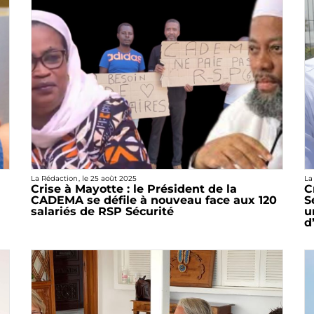
La Rédaction
, le
25 août 2025
La
Crise à Mayotte : le Président de la
C
CADEMA se défile à nouveau face aux 120
S
salariés de RSP Sécurité
u
d