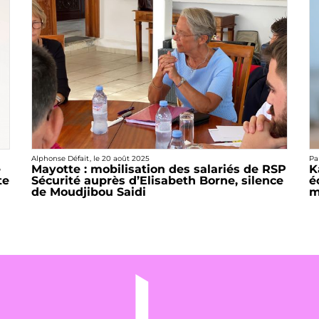
Alphonse Défait
, le
20 août 2025
Pa
e
Mayotte : mobilisation des salariés de RSP
K
te
Sécurité auprès d’Elisabeth Borne, silence
é
de Moudjibou Saidi
m