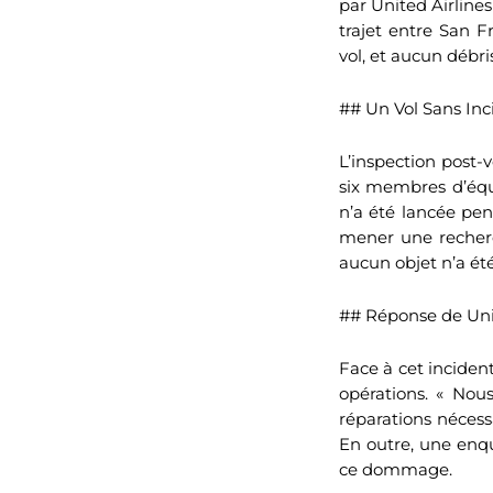
par United Airline
trajet entre San F
vol, et aucun débris
## Un Vol Sans Inc
L’inspection post-v
six membres d’équ
n’a été lancée pen
mener une recherc
aucun objet n’a été
## Réponse de Uni
Face à cet inciden
opérations. « Nou
réparations nécess
En outre, une enq
ce dommage.