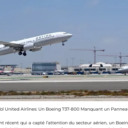
 Vol United Airlines: Un Boeing 737-800 Manquant un Panne
récent qui a capté l’attention du secteur aérien, un Boei