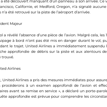
s a été découvert manquant d’un panneau à son arrivée. Ce vol
rancisco, Californie, et Medford, Oregon, n’a signalé aucun
 n’a été retrouvé sur la piste de l’aéroport d’arrivée.
ident Majeur
ol a révélé l’absence d’une pièce de l’avion. Malgré cela, les 
ipage à bord n’ont pas été mis en danger durant le vol, pu
dant le trajet. United Airlines a immédiatement suspendu 
he approfondie de débris sur la piste et aux alentours de
 trouvé.
ted Airlines
t, United Airlines a pris des mesures immédiates pour assurer
s procéderons à un examen approfondi de l’avion et effec
aires avant sa remise en service », a déclaré un porte-paro
uête approfondie est prévue pour comprendre les circonst