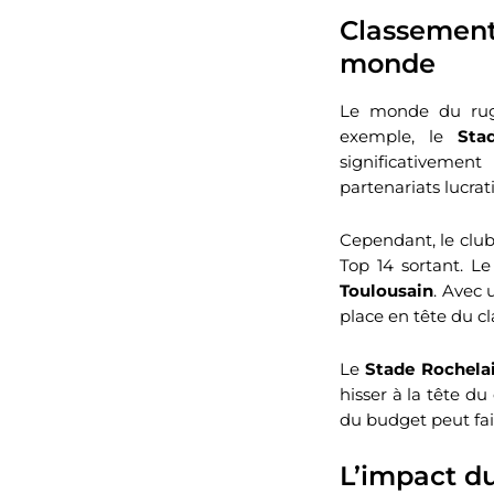
Classement
monde
Le monde du rugb
exemple, le
Sta
significativemen
partenariats lucrati
Cependant, le club
Top 14 sortant. L
Toulousain
. Avec 
place en tête du c
Le
Stade Rochela
hisser à la tête du
du budget peut fair
L’impact du