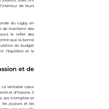
s joueurs. Elles ont
intérieur de leurs
 monde du rugby en
si de maintenir des
ours le reflet des
ontré que la bonne
égulation du budget
r l’équilibre et la
assion et de
. Le véritable cœur
rté et d’histoire. Il
se, ses triomphes et
 les joueurs et les