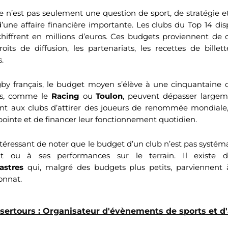
 n’est pas seulement une question de sport, de stratégie et
’une affaire financière importante. Les clubs du Top 14 d
chiffrent en millions d’euros. Ces budgets proviennent de d
ts de diffusion, les partenariats, les recettes de billette
.
gby français, le budget moyen s’élève à une cinquantaine d
ubs, comme le
Racing
ou
Toulon
, peuvent dépasser largeme
t aux clubs d’attirer des joueurs de renommée mondiale,
 pointe et de financer leur fonctionnement quotidien.
ntéressant de noter que le budget d’un club n’est pas systé
t ou à ses performances sur le terrain. Il existe
astres
qui, malgré des budgets plus petits, parviennent à 
onnat.
sertours : Organisateur d'évènements de sports et d