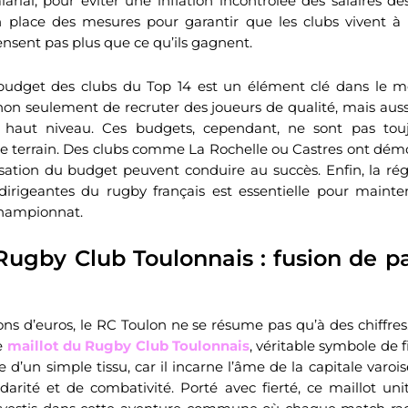
arial, pour éviter une inflation incontrôlée des salaires de
place des mesures pour garantir que les clubs vivent à l’
sent pas plus que ce qu’ils gagnent.
 budget des clubs du Top 14 est un élément clé dans le
non seulement de recruter des joueurs de qualité, mais aus
e haut niveau. Ces budgets, cependant, ne sont pas touj
le terrain. Des clubs comme La Rochelle ou Castres ont dém
isation du budget peuvent conduire au succès. Enfin, la r
dirigeantes du rugby français est essentielle pour mainteni
championnat.
Rugby Club Toulonnais : fusion de p
ions d’euros, le RC Toulon ne se résume pas qu’à des chiffres
e
maillot du Rugby Club Toulonnais
, véritable symbole de fie
e d’un simple tissu, car il incarne l’âme de la capitale varoi
idarité et de combativité. Porté avec fierté, ce maillot unit