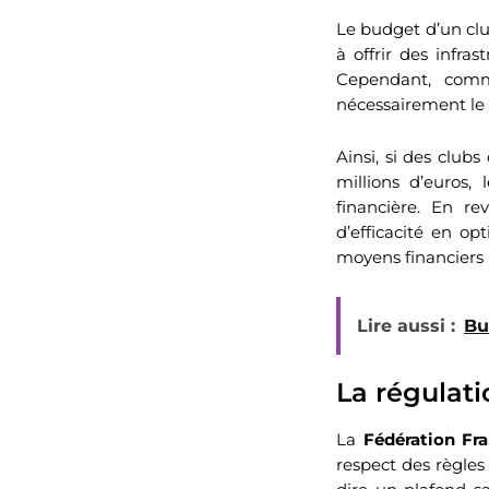
Le budget d’un club
à offrir des infra
Cependant, com
nécessairement le s
Ainsi, si des clu
millions d’euros,
financière. En r
d’efficacité en op
moyens financiers p
Lire aussi :
Bu
La régulat
La
Fédération Fr
respect des règles