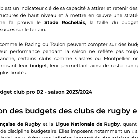
 est un indicateur clé de sa capacité à attirer et retenir des
structures de haut niveau et à mettre en œuvre une stratég
me l’a prouvé le
Stade Rochelais
, la taille du budge
uccès sur le terrain.
bs comme le Racing ou Toulon peuvent compter sur des bud
 leur performance pendant la saison ne reflète pas toujo
evanche, certains clubs comme Castres ou Montpellier on
timisant leur budget, leur permettant ainsi de rester com
lus limités.
dget club pro D2 - saison 2023/2024
ion des budgets des clubs de rugby 
ançaise de Rugby
et la
Ligue Nationale de Rugby
, quant 
 de discipline budgétaire. Elles imposent notamment un « sal