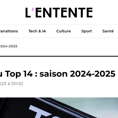
ue
Diplomatie
Climat & Transitions
Tech & IA
Cu
ransitions
Tech & IA
Culture
Sport
Santé
 2024-2025
 Top 14 : saison 2024-2025
023
à
10h32