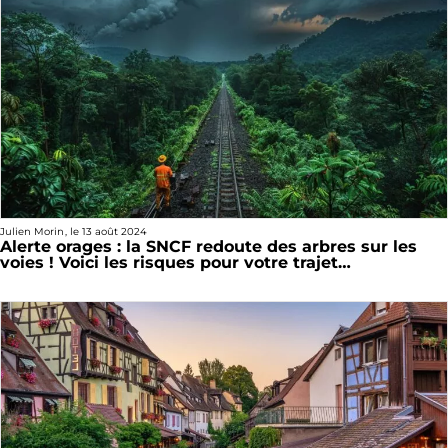
Julien Morin
, le
13 août 2024
Alerte orages : la SNCF redoute des arbres sur les
voies ! Voici les risques pour votre trajet…