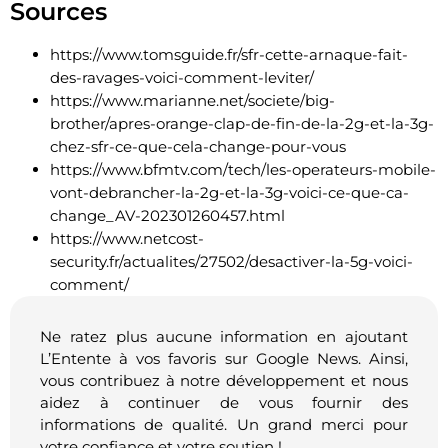
Sources
https://www.tomsguide.fr/sfr-cette-arnaque-fait-
des-ravages-voici-comment-leviter/
https://www.marianne.net/societe/big-
brother/apres-orange-clap-de-fin-de-la-2g-et-la-3g-
chez-sfr-ce-que-cela-change-pour-vous
https://www.bfmtv.com/tech/les-operateurs-mobile-
vont-debrancher-la-2g-et-la-3g-voici-ce-que-ca-
change_AV-202301260457.html
https://www.netcost-
security.fr/actualites/27502/desactiver-la-5g-voici-
comment/
Ne ratez plus aucune information en ajoutant
L’Entente à vos favoris sur Google News. Ainsi,
vous contribuez à notre développement et nous
aidez à continuer de vous fournir des
informations de qualité. Un grand merci pour
votre confiance et votre soutien !