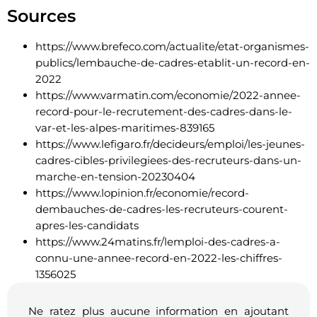
Sources
https://www.brefeco.com/actualite/etat-organismes-
publics/lembauche-de-cadres-etablit-un-record-en-
2022
https://www.varmatin.com/economie/2022-annee-
record-pour-le-recrutement-des-cadres-dans-le-
var-et-les-alpes-maritimes-839165
https://www.lefigaro.fr/decideurs/emploi/les-jeunes-
cadres-cibles-privilegiees-des-recruteurs-dans-un-
marche-en-tension-20230404
https://www.lopinion.fr/economie/record-
dembauches-de-cadres-les-recruteurs-courent-
apres-les-candidats
https://www.24matins.fr/lemploi-des-cadres-a-
connu-une-annee-record-en-2022-les-chiffres-
1356025
Ne ratez plus aucune information en ajoutant