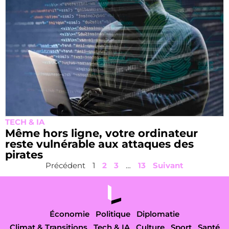
TECH & IA
Même hors ligne, votre ordinateur
reste vulnérable aux attaques des
pirates
Précédent
1
2
3
…
13
Suivant
Économie
Politique
Diplomatie
Climat & Transitions
Tech & IA
Culture
Sport
Santé