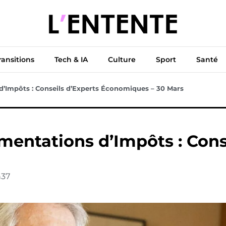
ue
Diplomatie
Climat & Transitions
Tech & IA
Cu
ransitions
Tech & IA
Culture
Sport
Santé
’Impôts : Conseils d’Experts Économiques – 30 Mars
entations d’Impôts : Conse
h37