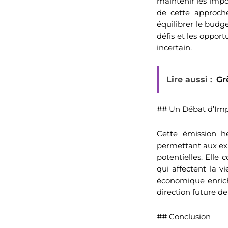
maintenir les impôt
de cette approche
équilibrer le budge
défis et les oppor
incertain.
Lire aussi :
Gr
## Un Débat d’Imp
Cette émission h
permettant aux exp
potentielles. Elle 
qui affectent la 
économique enrichi
direction future de
## Conclusion