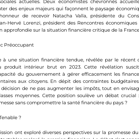
ciales actuelles. Deux économistes chevronnés accueill
ter des enjeux majeurs qui façonnent le paysage économiq
’honneur de recevoir Natacha Valla, présidente du Cons
Jean-Hervé Lorenzi, président des Rencontres économiques 
 approfondie sur la situation financière critique de la France
lic Préoccupant
e à une situation financière tendue, révélée par le récent d
 produit intérieur brut en 2023. Cette révélation susc
capacité du gouvernement à gérer efficacement les financ
taires aux citoyens. En dépit des contraintes budgétaire
a décision de ne pas augmenter les impôts, tout en envis
classes moyennes. Cette position soulève un débat crucial
romesse sans compromettre la santé financière du pays ?
Tenable ?
mission ont exploré diverses perspectives sur la promesse