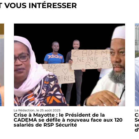
T VOUS INTÉRESSER
La Rédaction
, le
25 août 2025
La
Crise à Mayotte : le Président de la
C
CADEMA se défile à nouveau face aux 120
S
salariés de RSP Sécurité
u
d