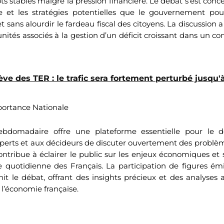
s stables malgré la pression financière. Le débat s’est concen
 et les stratégies potentielles que le gouvernement pou
t sans alourdir le fardeau fiscal des citoyens. La discussion 
tunités associés à la gestion d’un déficit croissant dans un 
ève des TER : le trafic sera fortement perturbé jusqu'
ortance Nationale
ebdomadaire offre une plateforme essentielle pour le 
erts et aux décideurs de discuter ouvertement des problèm
contribue à éclairer le public sur les enjeux économiques et s
vie quotidienne des Français. La participation de figures 
t le débat, offrant des insights précieux et des analyses 
 l’économie française.