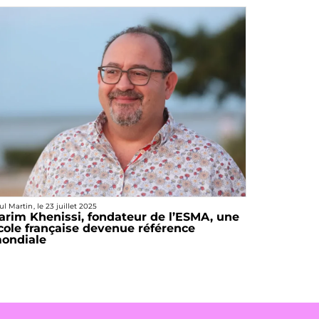
ul Martin
, le
23 juillet 2025
arim Khenissi, fondateur de l’ESMA, une
cole française devenue référence
ondiale