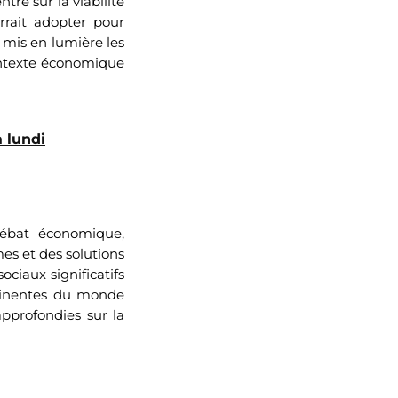
tré sur la viabilité
rrait adopter pour
a mis en lumière les
contexte économique
à lundi
débat économique,
es et des solutions
ociaux significatifs
éminentes du monde
approfondies sur la