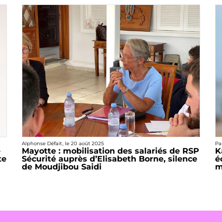
Alphonse Défait
, le
20 août 2025
Pa
e
Mayotte : mobilisation des salariés de RSP
K
te
Sécurité auprès d’Elisabeth Borne, silence
é
de Moudjibou Saidi
m