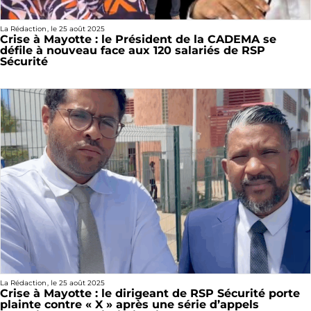
La Rédaction
, le
25 août 2025
Crise à Mayotte : le Président de la CADEMA se
défile à nouveau face aux 120 salariés de RSP
Sécurité
La Rédaction
, le
25 août 2025
Crise à Mayotte : le dirigeant de RSP Sécurité porte
plainte contre « X » après une série d’appels