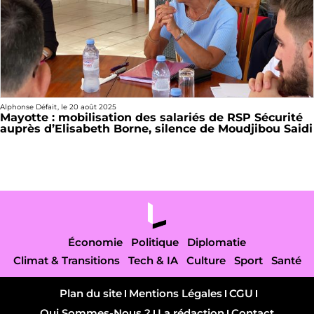
Alphonse Défait
, le
20 août 2025
Mayotte : mobilisation des salariés de RSP Sécurité
auprès d’Elisabeth Borne, silence de Moudjibou Saidi
Économie
Politique
Diplomatie
Climat & Transitions
Tech & IA
Culture
Sport
Santé
Plan du site
Mentions Légales
CGU
Qui Sommes-Nous ?
La rédaction
Contact