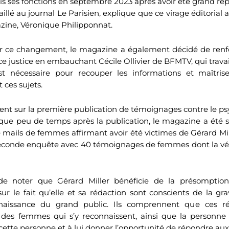
ris ses fonctions en septembre 2023 après avoir été grand re
vaillé au journal Le Parisien, explique que ce virage éditorial 
zine, Véronique Philipponnat.
ce changement, le magazine a également décidé de renfo
e justice en embauchant Cécile Ollivier de BFMTV, qui travail
st nécessaire pour recouper les informations et maîtris
 ces sujets.
ent sur la première publication de témoignages contre le p
e que peu de temps après la publication, le magazine a été
mails de femmes affirmant avoir été victimes de Gérard Mi
econde enquête avec 40 témoignages de femmes dont la vér
 de noter que Gérard Miller bénéficie de la présomption
ur le fait qu’elle et sa rédaction sont conscients de la grav
naissance du grand public. Ils comprennent que ces ré
e des femmes qui s’y reconnaissent, ainsi que la personne 
 cette personne et à lui donner l’opportunité de répondre aux