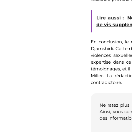
Lire aussi :
N
de vis supplé
En conclusion, le 
Djamshidi. Cette dé
violences sexuell
expertise dans ce
témoignages, et il
Miller. La rédact
contradictoire.
Ne ratez plus
Ainsi, vous co
des informatio