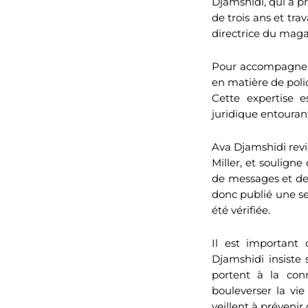
Djamshidi, qui a p
de trois ans et tra
directrice du maga
Pour accompagner 
en matière de polic
Cette expertise e
juridique entourant
Ava Djamshidi revi
Miller, et soulign
de messages et de 
donc publié une s
été vérifiée.
Il est important
Djamshidi insiste s
portent à la con
bouleverser la vi
veillent à prévenir