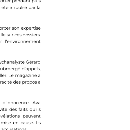
porter pendant plus
a été impulsé par la
rcer son expertise
le sur ces dossiers.
er l’environnement
sychanalyste Gérard
 submergé d’appels,
ller. Le magazine a
acité des propos a
 d’innocence. Ava
ité des faits qu’ils
vélations peuvent
mise en cause. Ils
 accusations.