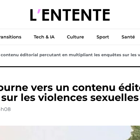
ue
Diplomatie
Climat & Transitions
Tech & IA
Cu
ransitions
Tech & IA
Culture
Sport
Santé
contenu éditorial percutant en multipliant les enquêtes sur les v
tourne vers un contenu édit
sur les violences sexuelles
4h08