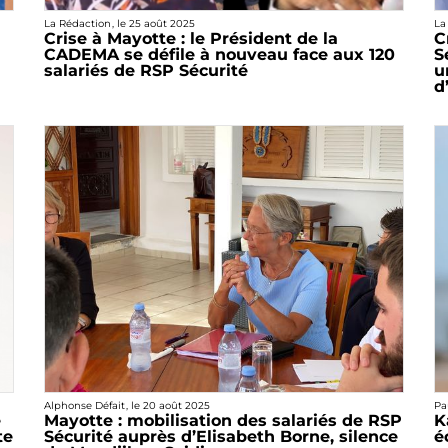
La Rédaction
, le
25 août 2025
La
Crise à Mayotte : le Président de la
C
CADEMA se défile à nouveau face aux 120
S
salariés de RSP Sécurité
u
d
Alphonse Défait
, le
20 août 2025
Pa
e
Mayotte : mobilisation des salariés de RSP
K
te
Sécurité auprès d’Elisabeth Borne, silence
é