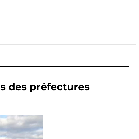
lture
Sport
Santé
s des préfectures