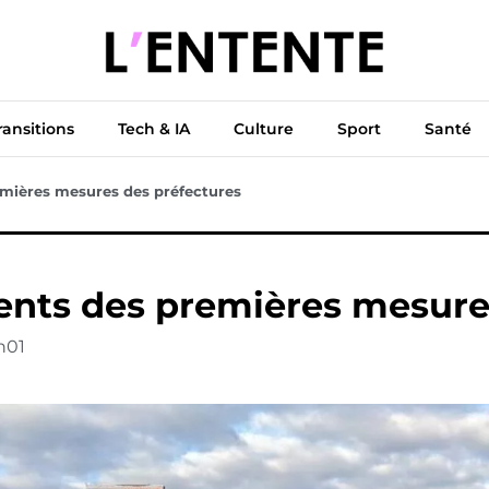
ue
Diplomatie
Climat & Transitions
Tech & IA
Cu
ransitions
Tech & IA
Culture
Sport
Santé
emières mesures des préfectures
ents des premières mesure
h01