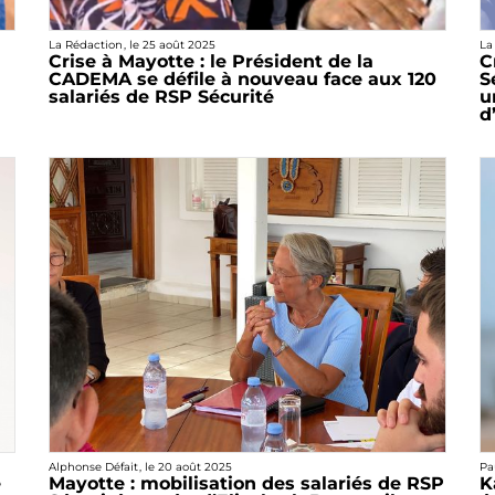
La Rédaction
, le
25 août 2025
La
Crise à Mayotte : le Président de la
C
CADEMA se défile à nouveau face aux 120
S
salariés de RSP Sécurité
u
d
Alphonse Défait
, le
20 août 2025
Pa
e
Mayotte : mobilisation des salariés de RSP
K