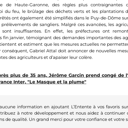
re de Haute-Garonne, des règles plus contraignantes o
i du feu, le brûlage des déchets verts et les plantations 
rrêtés ont également été simplifiés dans le Puy-de-Dôme sur 
s prélèvements de sangliers. Malgré ces avancées, les agric
sont insuffisantes. En effet, les préfectures ont remo
s fin janvier, témoignant des demandes importantes des agr
tientent et estiment que les mesures actuelles ne permette
r conséquent, Gabriel Attal doit annoncer de nouvelles mes
es des agriculteurs et d’apaiser leur colère.
rès plus de 35 ans, Jérôme Garcin prend congé de 
ance Inter, "Le Masque et la plume"
 aucune information en ajoutant L’Entente à vos favoris su
ntribuez à notre développement et nous aidez à continuer 
ns de qualité. Un grand merci pour votre confiance et votre s