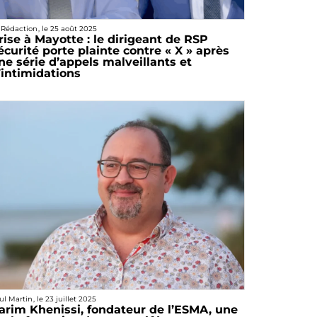
 Rédaction
, le
25 août 2025
rise à Mayotte : le dirigeant de RSP
écurité porte plainte contre « X » après
ne série d’appels malveillants et
’intimidations
ul Martin
, le
23 juillet 2025
arim Khenissi, fondateur de l’ESMA, une