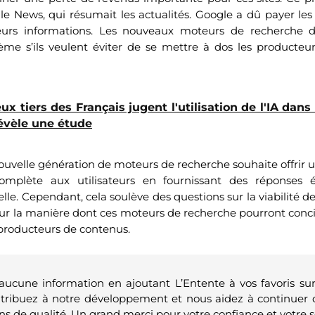
e News, qui résumait les actualités. Google a dû payer le
eurs informations. Les nouveaux moteurs de recherche 
ème s’ils veulent éviter de se mettre à dos les producteu
ux tiers des Français jugent l'utilisation de l'IA dans
évèle une étude
nouvelle génération de moteurs de recherche souhaite offrir 
complète aux utilisateurs en fournissant des réponses 
ielle. Cependant, cela soulève des questions sur la viabilité de
sur la manière dont ces moteurs de recherche pourront concili
s producteurs de contenus.
 aucune information en ajoutant L’Entente à vos favoris su
ntribuez à notre développement et nous aidez à continuer 
ns de qualité. Un grand merci pour votre confiance et votre s