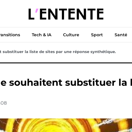
ue
Diplomatie
Climat & Transitions
Tech & IA
Cu
ransitions
Tech & IA
Culture
Sport
Santé
substituer la liste de sites par une réponse synthétique.
 souhaitent substituer la l
h08