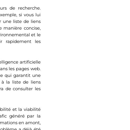
urs de recherche.
xemple, si vous lui
 une liste de liens
de manière concise,
vironnemental et le
ir rapidement les
ligence artificielle
dans les pages web.
e qui garantit une
 à la liste de liens
ira de consulter les
lité et la viabilité
afic généré par la
ormations en amont,
problème a déjà été