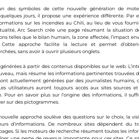
’un des symboles de cette nouvelle génération de mote
quelques jours, il propose une expérience différente. Par e
mations sur les incendies au Chili, au lieu de vous fournir
ctualité, Arc Search crée une page résumant la situation 
ons telles que le bilan humain, la zone affectée, l’impact en
. Cette approche facilite la lecture et permet d’obten
chées, sans avoir à ouvrir plusieurs onglets.
énérées à partir des contenus disponibles sur le web. L’intel
uveau, mais résume les informations pertinentes trouvées 
sont actuellement générées par des journalistes humains, c
 Les utilisateurs auront toujours accès aux sites sources et
 Pour en savoir plus sur l’origine des informations, il suff
uer sur des pictogrammes.
uvelle approche soulève des questions sur le choix, la visibi
seurs d’informations. De nombreux sites dépendent du tr
s pages. Si les moteurs de recherche résument toutes les inf
aîner une perte de revenus importante pour ces sites. Ce 