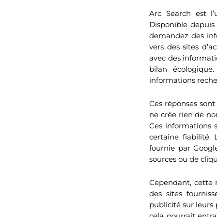
Arc Search est l
Disponible depuis 
demandez des infor
vers des sites d’a
avec des informati
bilan écologique
informations recher
Ces réponses sont g
ne crée rien de no
Ces informations 
certaine fiabilité.
fournie par Google.
sources ou de cliq
Cependant, cette no
des sites fournis
publicité sur leur
cela pourrait entr