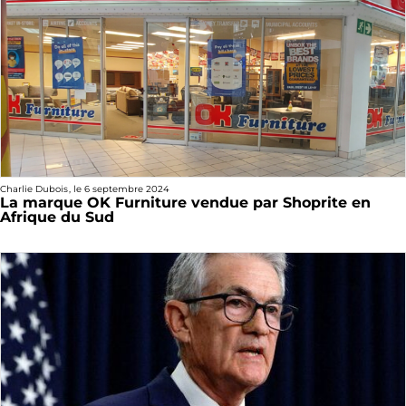
Charlie Dubois
, le
6 septembre 2024
La marque OK Furniture vendue par Shoprite en
Afrique du Sud