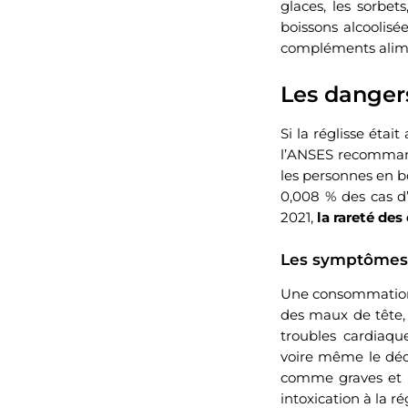
glaces, les sorbet
boissons alcoolisé
compléments alime
Les danger
Si la réglisse étai
l’ANSES recomman
les personnes en b
0,008 % des cas d
2021,
la rareté des
Les symptômes d
Une consommation 
des maux de tête, 
troubles cardiaque
voire même le décè
comme graves et u
intoxication à la rég