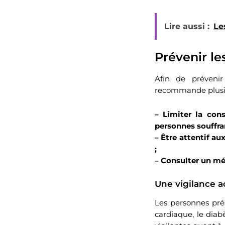
Lire aussi :
Le
Prévenir le
Afin de prévenir
recommande plusi
– Limiter la con
personnes souffra
– Être attentif au
;
– Consulter un mé
Une vigilance a
Les personnes prés
cardiaque, le diab