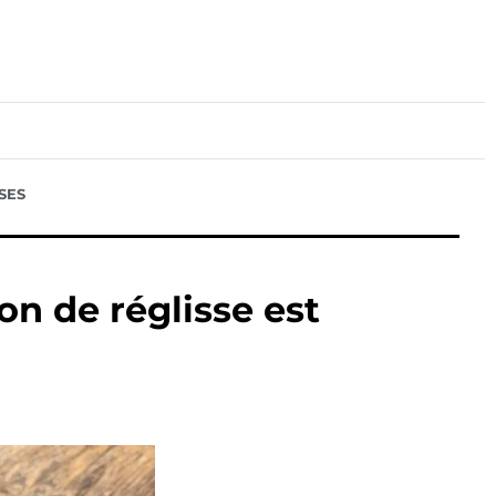
lture
Sport
Santé
NSES
on de réglisse est