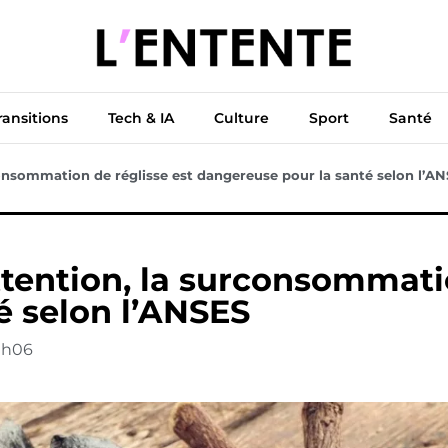
ue
Diplomatie
Climat & Transitions
Tech & IA
Cu
ransitions
Tech & IA
Culture
Sport
Santé
rconsommation de réglisse est dangereuse pour la santé selon l’A
attention, la surconsommati
é selon l’ANSES
9h06