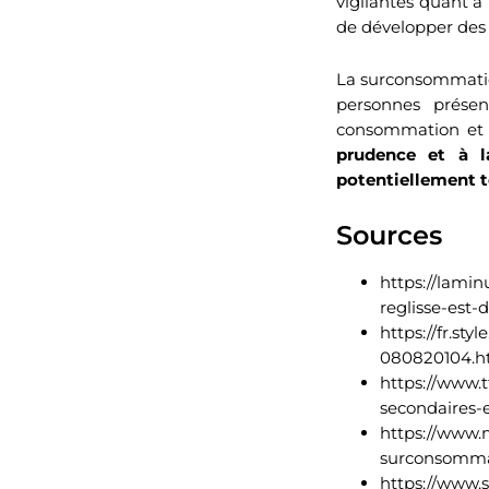
vigilantes quant à
de développer des c
La surconsommation
personnes présen
consommation et d
prudence et à l
potentiellement t
Sources
https://lamin
reglisse-est-
https://fr.s
080820104.h
https://www.t
secondaires-
https://www.m
surconsomma
https://www.s