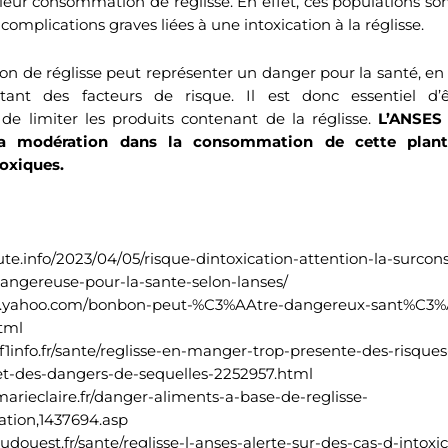
 leur consommation de réglisse. En effet, ces populations son
omplications graves liées à une intoxication à la réglisse.
 de réglisse peut représenter un danger pour la santé, en p
tant des facteurs de risque. Il est donc essentiel d’ê
e limiter les produits contenant de la réglisse.
L’ANSES 
a modération dans la consommation de cette plant
oxiques.
ute.info/2023/04/05/risque-dintoxication-attention-la-surc
dangereuse-pour-la-sante-selon-lanses/
tyle.yahoo.com/bonbon-peut-%C3%AAtre-dangereux-sant%C3%
tml
f1info.fr/sante/reglisse-en-manger-trop-presente-des-risques
et-des-dangers-de-sequelles-2252957.html
arieclaire.fr/danger-aliments-a-base-de-reglisse-
tion,1437694.asp
udouest.fr/sante/reglisse-l-anses-alerte-sur-des-cas-d-intoxi