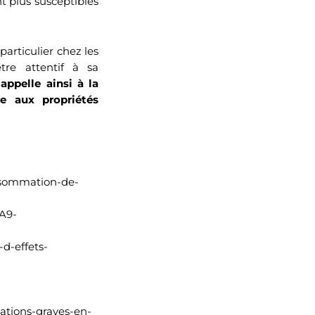
t plus susceptibles
articulier chez les
tre attentif à sa
appelle ainsi à la
e aux propriétés
onsommation-de-
A9-
-d-effets-
cations-graves-en-