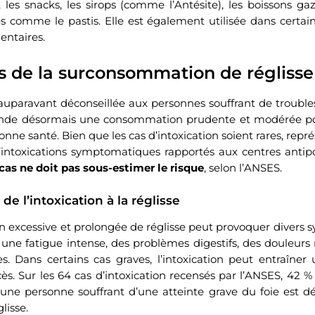
s, les snacks, les sirops (comme l’Antésite), les boissons ga
es comme le pastis. Elle est également utilisée dans cert
ntaires.
s de la surconsommation de réglisse
t auparavant déconseillée aux personnes souffrant de trouble
de désormais une consommation prudente et modérée pou
onne santé. Bien que les cas d’intoxication soient rares, rep
’intoxications symptomatiques rapportés aux centres antipo
 cas ne doit pas sous-estimer le risque
, selon l’ANSES.
e l’intoxication à la réglisse
excessive et prolongée de réglisse peut provoquer divers 
une fatigue intense, des problèmes digestifs, des douleurs
s. Dans certains cas graves, l’intoxication peut entraîner 
s. Sur les 64 cas d’intoxication recensés par l’ANSES, 42 %
ne personne souffrant d’une atteinte grave du foie est d
lisse.