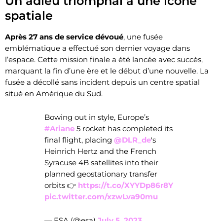
Un adieu triomphal à une icône
spatiale
Après 27 ans de service dévoué
, une fusée
emblématique a effectué son dernier voyage dans
l’espace. Cette mission finale a été lancée avec succès,
marquant la fin d’une ère et le début d’une nouvelle. La
fusée a décollé sans incident depuis un centre spatial
situé en Amérique du Sud.
Bowing out in style, Europe’s
#Ariane
5 rocket has completed its
final flight, placing
@DLR_de
's
Heinrich Hertz and the French
Syracuse 4B satellites into their
planned geostationary transfer
orbits 👉
https://t.co/XYYDp86r8Y
pic.twitter.com/xzwLva90mu
— ESA (@esa)
July 5, 2023