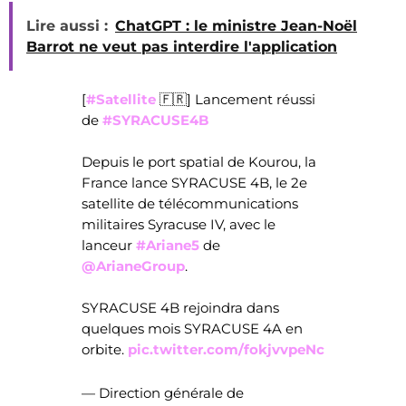
Lire aussi :
ChatGPT : le ministre Jean-Noël
Barrot ne veut pas interdire l'application
[
#Satellite
🇫🇷] Lancement réussi
de
#SYRACUSE4B
Depuis le port spatial de Kourou, la
France lance SYRACUSE 4B, le 2e
satellite de télécommunications
militaires Syracuse IV, avec le
lanceur
#Ariane5
de
@ArianeGroup
.
SYRACUSE 4B rejoindra dans
quelques mois SYRACUSE 4A en
orbite.
pic.twitter.com/fokjvvpeNc
— Direction générale de