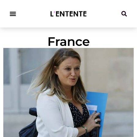
Climat & Transitions
France