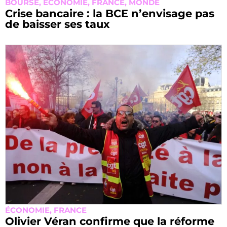
BOURSE
,
ÉCONOMIE
,
FRANCE
,
MONDE
Crise bancaire : la BCE n’envisage pas
de baisser ses taux
ÉCONOMIE
,
FRANCE
Olivier Véran confirme que la réforme