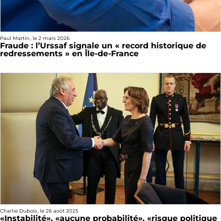
Paul Martin
, le
2 mars 2026
Fraude : l’Urssaf signale un « record historique de
redressements » en Île-de-France
Charlie Dubois
, le
26 août 2025
«Instabilité», «aucune probabilité», «risque politique