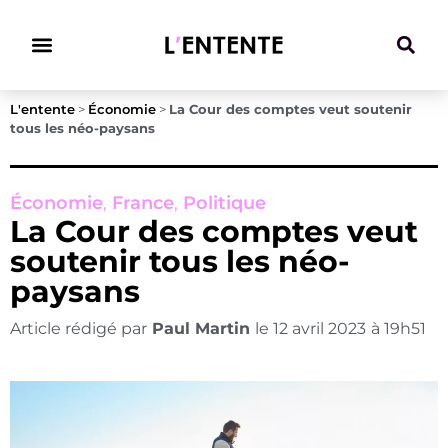
Climat & Transitions
L'entente
>
Économie
>
La Cour des comptes veut soutenir
tous les néo-paysans
Économie
,
France
,
Politique
La Cour des comptes veut
soutenir tous les néo-
paysans
Article rédigé par
Paul Martin
le
12 avril 2023
à
19h51