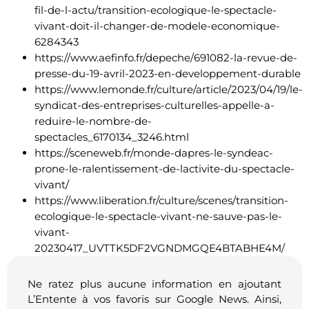
fil-de-l-actu/transition-ecologique-le-spectacle-
vivant-doit-il-changer-de-modele-economique-
6284343
https://www.aefinfo.fr/depeche/691082-la-revue-de-
presse-du-19-avril-2023-en-developpement-durable
https://www.lemonde.fr/culture/article/2023/04/19/le-
syndicat-des-entreprises-culturelles-appelle-a-
reduire-le-nombre-de-
spectacles_6170134_3246.html
https://sceneweb.fr/monde-dapres-le-syndeac-
prone-le-ralentissement-de-lactivite-du-spectacle-
vivant/
https://www.liberation.fr/culture/scenes/transition-
ecologique-le-spectacle-vivant-ne-sauve-pas-le-
vivant-
20230417_UVTTK5DF2VGNDMGQE4BTABHE4M/
Ne ratez plus aucune information en ajoutant
L’Entente à vos favoris sur Google News. Ainsi,