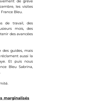
ouvement de grève
embre, les visites
e France Bleu.
s de travail, des
usieurs mois, des
btenir des avancées
e des guides, mais
 réclament aussi la
aye. Et puis nous
ance Bleu Sabrina,
.
mité.
s marginalisés