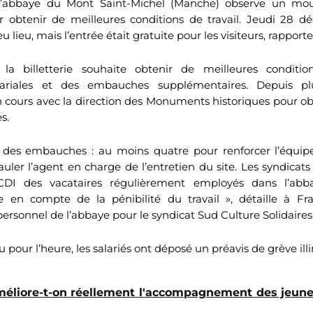
l’abbaye du Mont Saint-Michel (Manche) observe un m
 obtenir de meilleures conditions de travail. Jeudi 28 déc
u lieu, mais l’entrée était gratuite pour les visiteurs, rapport
la billetterie souhaite obtenir de meilleures condition
salariales et des embauches supplémentaires. Depuis pl
n cours avec la direction des Monuments historiques pour o
s.
des embauches : au moins quatre pour renforcer l’équip
uler l’agent en charge de l’entretien du site. Les syndicats
n CDI des vacataires régulièrement employés dans l’abb
e en compte de la pénibilité du travail », détaille à Fr
ersonnel de l’abbaye pour le syndicat Sud Culture Solidaires
 pour l’heure, les salariés ont déposé un préavis de grève illi
éliore-t-on réellement l'accompagnement des jeune