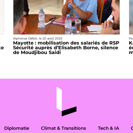
Alphonse Défait
, le
20 août 2025
Pa
e
Mayotte : mobilisation des salariés de RSP
K
te
Sécurité auprès d’Elisabeth Borne, silence
é
de Moudjibou Saidi
m
Diplomatie
Climat & Transitions
Tech & IA