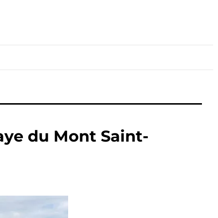
lture
Sport
Santé
aye du Mont Saint-