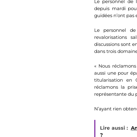
Le personnel de 
depuis mardi pour
guidées n’ont pas e
Le personnel de 
revalorisations 
discussions sont e
dans trois domaine
« Nous réclamons 
aussi une pour épa
titularisation e
réclamons la pris
représentante du p
N’ayant rien obtenu
Lire aussi :
Am
?