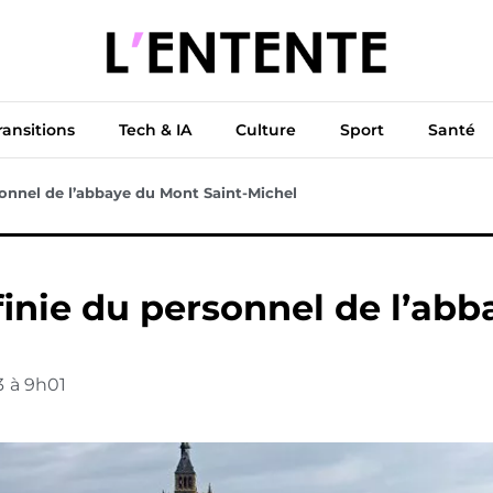
ue
Diplomatie
Climat & Transitions
Tech & IA
Cu
ransitions
Tech & IA
Culture
Sport
Santé
onnel de l’abbaye du Mont Saint-Michel
inie du personnel de l’abb
3
à
9h01