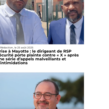
 Rédaction
, le
25 août 2025
rise à Mayotte : le dirigeant de RSP
écurité porte plainte contre « X » après
ne série d’appels malveillants et
’intimidations