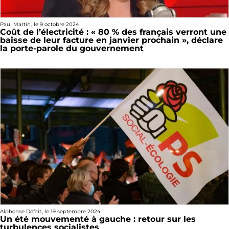
Paul Martin
, le
9 octobre 2024
Coût de l’électricité : « 80 % des français verront une
baisse de leur facture en janvier prochain », déclare
la porte-parole du gouvernement
Alphonse Défait
, le
19 septembre 2024
Un été mouvementé à gauche : retour sur les
turbulences socialistes