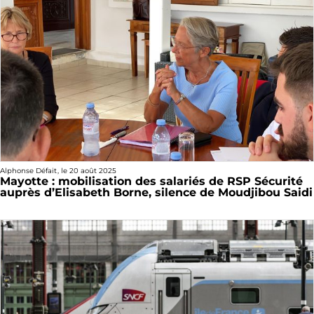
Alphonse Défait
, le
20 août 2025
Mayotte : mobilisation des salariés de RSP Sécurité
auprès d’Elisabeth Borne, silence de Moudjibou Saidi