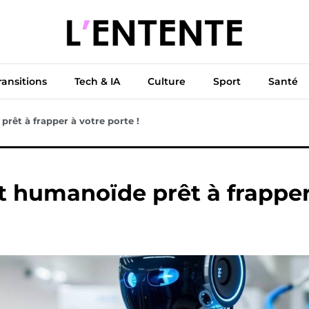
ue
Diplomatie
Climat & Transitions
Tech & IA
Cu
ransitions
Tech & IA
Culture
Sport
Santé
êt à frapper à votre porte !
 humanoïde prêt à frapper 