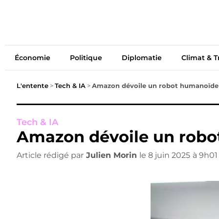
Économie
Politiq
Économie
Politique
Diplomatie
Climat & T
L'entente
>
Tech & IA
>
Amazon dévoile un robot humanoïde pr
Tech & IA
Amazon dévoile un robot
Article rédigé par
Julien Morin
le
8 juin 2025
à
9h01