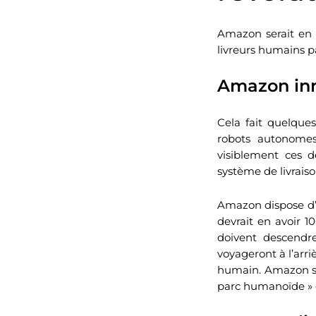
Amazon serait en 
livreurs humains pa
Amazon inn
Cela fait quelque
robots autonomes
visiblement ces d
système de livrais
Amazon dispose d’u
devrait en avoir 1
doivent descendre
voyageront à l’arri
humain. Amazon s’a
parc humanoïde » d