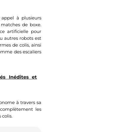
 appel à plusieurs
s matches de boxe.
e artificielle pour
u autres robots est
rmes de colis, ainsi
 comme des escaliers
és Inédites et
onome à travers sa
r complètement les
colis.