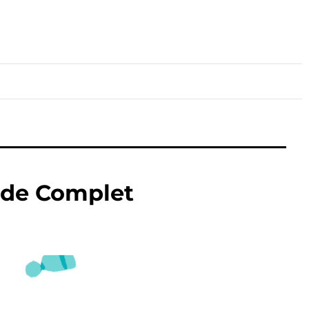
lture
Sport
Santé
uide Complet