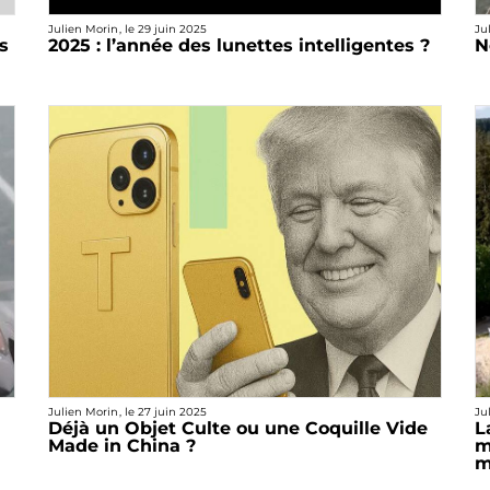
Julien Morin
, le
29 juin 2025
Ju
s
2025 : l’année des lunettes intelligentes ?
N
Julien Morin
, le
27 juin 2025
Ju
Déjà un Objet Culte ou une Coquille Vide
L
Made in China ?
m
m