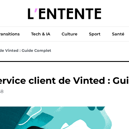
ue
Diplomatie
Climat & Transitions
Tech & IA
Cu
ransitions
Tech & IA
Culture
Sport
Santé
de Vinted : Guide Complet
rvice client de Vinted : G
38